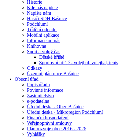
Historie
Kde nás najdete
Napište nám
Hasiči SDH Bašnice
Podchlumí
Třídění odpadu
Mobilní aplikace
Informace od nás
Knihovna
Sport a volný čas
Dětské hřiště
Sportovní hřiště - volejbal, volejbal, tenis
Odkazy
Územní plán obce Bašnice
Obecní úřad
Popis úřadu
Povinné informace
Zastupitelstvo
e-podatelna
Úřední deska - Obec Bašnice
Úřední deska - Mikroregion Podchlumí
Finanční hospodaření
Veřejnoprávní smlouvy
Plán rozvoje obce 2016 - 2026
Vyhlášky