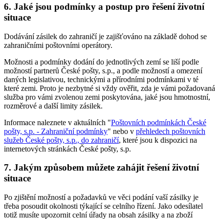
6. Jaké jsou podmínky a postup pro řešení životní
situace
Dodávání zásilek do zahraničí je zajišťováno na základě dohod se
zahraničními poštovními operátory.
Možnosti a podmínky dodání do jednotlivých zemí se liší podle
možností partnerů České pošty, s.p., a podle možností a omezení
daných legislativou, technickými a přírodními podmínkami v té
které zemi. Proto je nezbytné si vždy ověřit, zda je vámi požadovaná
služba pro vámi zvolenou zemi poskytována, jaké jsou hmotnostní,
rozměrové a další limity zásilek.
Informace naleznete v aktuálních "
Poštovních podmínkách České
pošty, s.p. - Zahraniční podmínky
" nebo v
přehledech poštovních
služeb České pošty, s.p., do zahraničí
, které jsou k dispozici na
internetových stránkách České pošty, s.p.
7. Jakým způsobem můžete zahájit řešení životní
situace
Po zjištění možností a požadavků ve věci podání vaší zásilky je
třeba posoudit okolnosti týkající se celního řízení. Jako odesílatel
totiž musíte upozornit celní úřady na obsah zásilky a na zboží