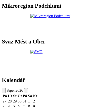
Mikroregion Podchlumí
Svaz Měst a Obcí
Kalendář
Srpen
2026
Po
Út
St
Čt
Pá
So
Ne
27
28
29
30
31
1
2
3
4
5
6
7
8
9