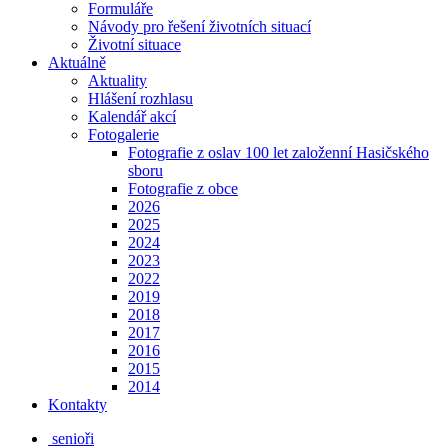
Formuláře
Návody pro řešení životních situací
Životní situace
Aktuálně
Aktuality
Hlášení rozhlasu
Kalendář akcí
Fotogalerie
Fotografie z oslav 100 let založenní Hasičského
sboru
Fotografie z obce
2026
2025
2024
2023
2022
2019
2018
2017
2016
2015
2014
Kontakty
senioři