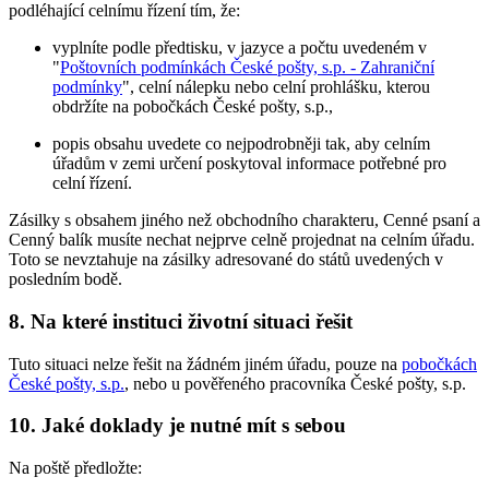
podléhající celnímu řízení tím, že:
vyplníte podle předtisku, v jazyce a počtu uvedeném v
"
Poštovních podmínkách České pošty, s.p. - Zahraniční
podmínky
", celní nálepku nebo celní prohlášku, kterou
obdržíte na pobočkách České pošty, s.p.,
popis obsahu uvedete co nejpodrobněji tak, aby celním
úřadům v zemi určení poskytoval informace potřebné pro
celní řízení.
Zásilky s obsahem jiného než obchodního charakteru, Cenné psaní a
Cenný balík musíte nechat nejprve celně projednat na celním úřadu.
Toto se nevztahuje na zásilky adresované do států uvedených v
posledním bodě.
8. Na které instituci životní situaci řešit
Tuto situaci nelze řešit na žádném jiném úřadu, pouze na
pobočkách
České pošty, s.p.
, nebo u pověřeného pracovníka České pošty, s.p.
10. Jaké doklady je nutné mít s sebou
Na poště předložte: