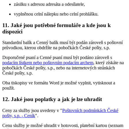
zásilku s adresou adresáta a odesílatele,
vyplněnou celní nálepku nebo celní prohlášku.
11. Jaké jsou potřebné formuláře a kde jsou k
dispozici
Standardní balík a Cenný balík musí být podán zároveň s poštovní
průvodkou, kterou obdržíte na pobočkách České pošty, s.p.
Doporučené psaní a Cenné psaní musí být podáno zároveň s
podacím lístkem nebo poštovním podacím archem
, který získáte na
pobočkách České pošty, s.p., nebo na internetových stránkách
České pošty, s.p.
Oba tiskopisy ve formátu Word je možné vyplnit, vytisknout a
použít.
12. Jaké jsou poplatky a jak je lze uhradit
Ceny za služby jsou uvedeny v "
Poštovních podmínkách České
pošty, s.p. - Ceník
".
Cenu služby je možné uhradit v hotovosti, platební kartou (seznam