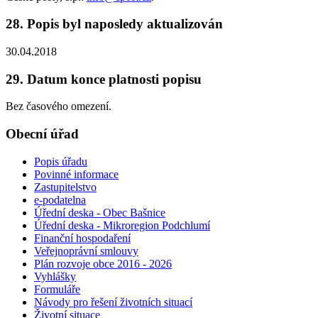
28. Popis byl naposledy aktualizován
30.04.2018
29. Datum konce platnosti popisu
Bez časového omezení.
Obecní úřad
Popis úřadu
Povinné informace
Zastupitelstvo
e-podatelna
Úřední deska - Obec Bašnice
Úřední deska - Mikroregion Podchlumí
Finanční hospodaření
Veřejnoprávní smlouvy
Plán rozvoje obce 2016 - 2026
Vyhlášky
Formuláře
Návody pro řešení životních situací
Životní situace