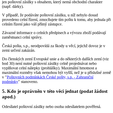
jen poštovní zásilky s obsahem, který nemá obchodní charakter
(např. dárky).
V případě, že podáváte poštovní zásilku, u níž nebylo dosud
provedeno celní řízení, zmocňujete tím poštu k tomu, aby jednala při
celním řízení jako váš přímý zástupce.
Závazné informace o celních předpisech a vývozu zboží podávají
zaměstnanci celní správy.
Česká pošta, s.p., neodpovídá za škody u věcí, jejichž dovoz je v
zemi určení zakázán.
Do členských zemí Evropské unie a do některých dalších zemí (viz
bod 30) není nutné poštovní zásilky celně projednávat nebo
vyplňovat celní nálepky (prohlášky). Maximální hmotnost a
maximální rozměry však nemohou být vyšší, než je u příslušné země
v "
Poštovních podmínkách České pošty, s.p. - Zahraniční
podmínky
" stanoveno.
5. Kdo je oprávněn v této věci jednat (podat žádost
apod.)
Odesílatel poštovní zásilky nebo osoba odesílatelem pověřená.