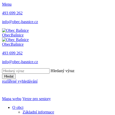
Menu
493 699 262
info@obec-basnice.cz
Obec
Bašnice
Obec
Bašnice
493 699 262
info@obec-basnice.cz
Hledaný výraz
Hledat
rozšířené vyhledávání
Mapa webu
Verze pro seniory
O obci
Základní informace