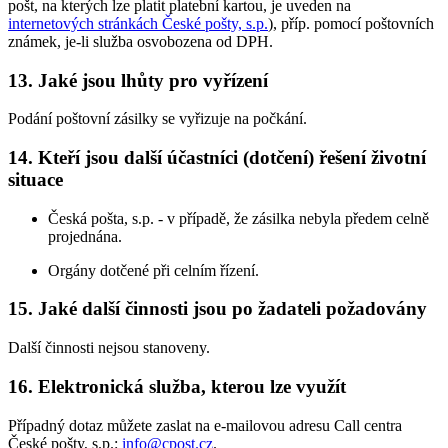
pošt, na kterých lze platit platební kartou, je uveden na
internetových stránkách České pošty, s.p.
), příp. pomocí poštovních
známek, je-li služba osvobozena od DPH.
13. Jaké jsou lhůty pro vyřízení
Podání poštovní zásilky se vyřizuje na počkání.
14. Kteří jsou další účastníci (dotčení) řešení životní
situace
Česká pošta, s.p. - v případě, že zásilka nebyla předem celně
projednána.
Orgány dotčené při celním řízení.
15. Jaké další činnosti jsou po žadateli požadovány
Další činnosti nejsou stanoveny.
16. Elektronická služba, kterou lze využít
Případný dotaz můžete zaslat na e-mailovou adresu Call centra
České pošty, s.p.:
info@cpost.cz
.