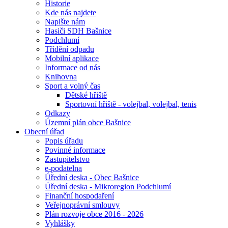
Historie
Kde nás najdete
Napište nám
Hasiči SDH Bašnice
Podchlumí
Třídění odpadu
Mobilní aplikace
Informace od nás
Knihovna
Sport a volný čas
Dětské hřiště
Sportovní hřiště - volejbal, volejbal, tenis
Odkazy
Územní plán obce Bašnice
Obecní úřad
Popis úřadu
Povinné informace
Zastupitelstvo
e-podatelna
Úřední deska - Obec Bašnice
Úřední deska - Mikroregion Podchlumí
Finanční hospodaření
Veřejnoprávní smlouvy
Plán rozvoje obce 2016 - 2026
Vyhlášky