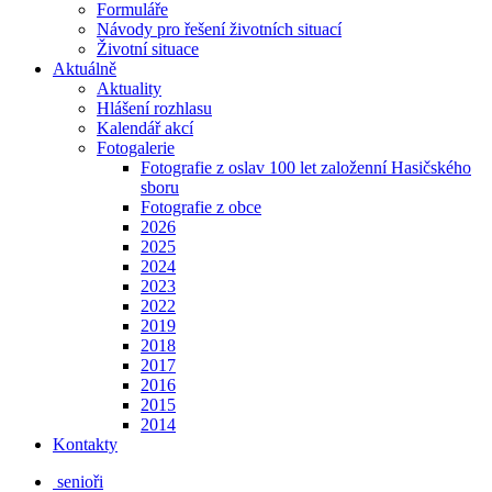
Formuláře
Návody pro řešení životních situací
Životní situace
Aktuálně
Aktuality
Hlášení rozhlasu
Kalendář akcí
Fotogalerie
Fotografie z oslav 100 let založenní Hasičského
sboru
Fotografie z obce
2026
2025
2024
2023
2022
2019
2018
2017
2016
2015
2014
Kontakty
senioři