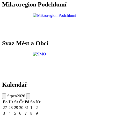
Mikroregion Podchlumí
Svaz Měst a Obcí
Kalendář
Srpen
2026
Po
Út
St
Čt
Pá
So
Ne
27
28
29
30
31
1
2
3
4
5
6
7
8
9