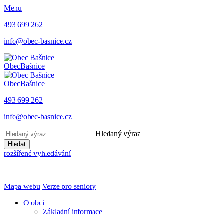
Menu
493 699 262
info@obec-basnice.cz
Obec
Bašnice
Obec
Bašnice
493 699 262
info@obec-basnice.cz
Hledaný výraz
Hledat
rozšířené vyhledávání
Mapa webu
Verze pro seniory
O obci
Základní informace