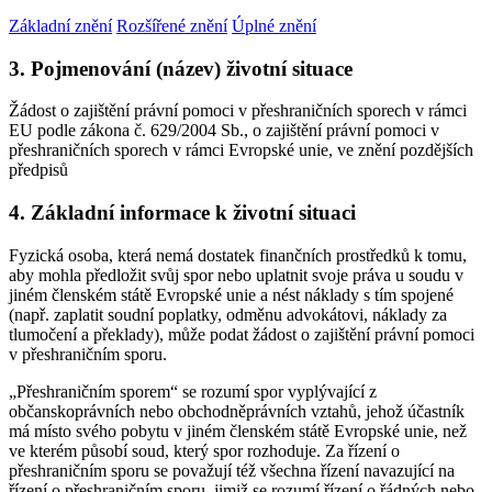
Základní znění
Rozšířené znění
Úplné znění
3. Pojmenování (název) životní situace
Žádost o zajištění právní pomoci v přeshraničních sporech v rámci
EU podle zákona č. 629/2004 Sb., o zajištění právní pomoci v
přeshraničních sporech v rámci Evropské unie, ve znění pozdějších
předpisů
4. Základní informace k životní situaci
Fyzická osoba, která nemá dostatek finančních prostředků k tomu,
aby mohla předložit svůj spor nebo uplatnit svoje práva u soudu v
jiném členském státě Evropské unie a nést náklady s tím spojené
(např. zaplatit soudní poplatky, odměnu advokátovi, náklady za
tlumočení a překlady), může podat žádost o zajištění právní pomoci
v přeshraničním sporu.
„Přeshraničním sporem“ se rozumí spor vyplývající z
občanskoprávních nebo obchodněprávních vztahů, jehož účastník
má místo svého pobytu v jiném členském státě Evropské unie, než
ve kterém působí soud, který spor rozhoduje. Za řízení o
přeshraničním sporu se považují též všechna řízení navazující na
řízení o přeshraničním sporu, jimiž se rozumí řízení o řádných nebo