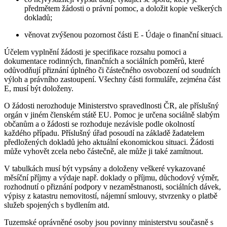
předmětem žádosti o právní pomoc, a doložit kopie veškerých
dokladů;
věnovat zvýšenou pozornost části E - Údaje o finanční situaci.
Účelem vyplnění žádosti je specifikace rozsahu pomoci a
dokumentace rodinných, finančních a sociálních poměrů, které
odůvodňují přiznání úplného či částečného osvobození od soudních
výloh a právního zastoupení. Všechny části formuláře, zejména část
E, musí být doloženy.
O žádosti nerozhoduje Ministerstvo spravedlnosti ČR, ale příslušný
orgán v jiném členském státě EU. Pomoc je určena sociálně slabým
občanům a o žádosti se rozhoduje nezávisle podle okolností
každého případu. Příslušný úřad posoudí na základě žadatelem
předložených dokladů jeho aktuální ekonomickou situaci. Žádosti
může vyhovět zcela nebo částečně, ale může ji také zamítnout.
V tabulkách musí být vypsány a doloženy veškeré vykazované
měsíční příjmy a výdaje např. doklady o příjmu, důchodový výměr,
rozhodnutí o přiznání podpory v nezaměstnanosti, sociálních dávek,
výpisy z katastru nemovitostí, nájemní smlouvy, stvrzenky o platbě
služeb spojených s bydlením atd.
Tuzemské oprávněné osoby jsou povinny ministerstvu současně s