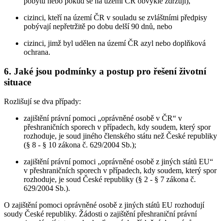
pobytu nebo pokud se na území ČR obvykle zdržují),
cizinci, kteří na území ČR v souladu se zvláštními předpisy
pobývají nepřetržitě po dobu delší 90 dnů, nebo
cizinci, jimž byl udělen na území ČR azyl nebo doplňková
ochrana.
6. Jaké jsou podmínky a postup pro řešení životní
situace
Rozlišují se dva případy:
zajištění právní pomoci „oprávněné osobě v ČR“ v
přeshraničních sporech v případech, kdy soudem, který spor
rozhoduje, je soud jiného členského státu než České republiky
(§ 8 - § 10 zákona č. 629/2004 Sb.);
zajištění právní pomoci „oprávněné osobě z jiných států EU“
v přeshraničních sporech v případech, kdy soudem, který spor
rozhoduje, je soud České republiky (§ 2 - § 7 zákona č.
629/2004 Sb.).
O zajištění pomoci oprávněné osobě z jiných států EU rozhodují
soudy České republiky. Žádosti o zajištění přeshraniční právní