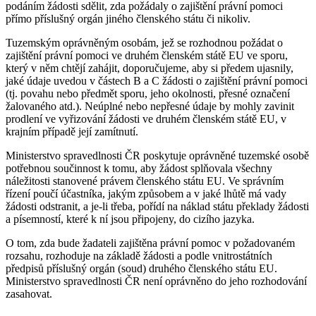
podáním žádosti sdělit, zda požádaly o zajištění právní pomoci
přímo příslušný orgán jiného členského státu či nikoliv.
Tuzemským oprávněným osobám, jež se rozhodnou požádat o
zajištění právní pomoci ve druhém členském státě EU ve sporu,
který v něm chtějí zahájit, doporučujeme, aby si předem ujasnily,
jaké údaje uvedou v částech B a C žádosti o zajištění právní pomoci
(tj. povahu nebo předmět sporu, jeho okolnosti, přesné označení
žalovaného atd.). Neúplné nebo nepřesné údaje by mohly zavinit
prodlení ve vyřizování žádosti ve druhém členském státě EU, v
krajním případě její zamítnutí.
Ministerstvo spravedlnosti ČR poskytuje oprávněné tuzemské osobě
potřebnou součinnost k tomu, aby žádost splňovala všechny
náležitosti stanovené právem členského státu EU. Ve správním
řízení poučí účastníka, jakým způsobem a v jaké lhůtě má vady
žádosti odstranit, a je-li třeba, pořídí na náklad státu překlady žádosti
a písemností, které k ní jsou připojeny, do cizího jazyka.
O tom, zda bude žadateli zajištěna právní pomoc v požadovaném
rozsahu, rozhoduje na základě žádosti a podle vnitrostátních
předpisů příslušný orgán (soud) druhého členského státu EU.
Ministerstvo spravedlnosti ČR není oprávněno do jeho rozhodování
zasahovat.