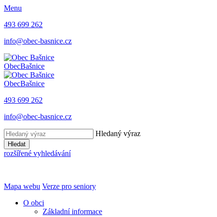
Menu
493 699 262
info@obec-basnice.cz
Obec
Bašnice
Obec
Bašnice
493 699 262
info@obec-basnice.cz
Hledaný výraz
Hledat
rozšířené vyhledávání
Mapa webu
Verze pro seniory
O obci
Základní informace