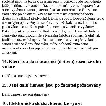
spoléhat např. na to, že o zajištění právní pomoci bude rozhodnuto
ještě předtím, než skončí lhůta, do níž se má tuzemská oprávněná
osoba vyjádřit k žalobě, kterou jí zaslal soud druhého členského
státu nebo přede dnem, kdy se má tuzemská oprávněná osoba
dostavit na základě předvolání k tomuto soudu. Doporučujeme proto
tuzemským oprávněným osobám, aby nečekaly na rozhodnutí o
jejich žádosti o zajištění právní pomoci a k žalobě se vyjádřily.
Pokud by tak ve stanovené lhůtě neučinily, mohl by soud druhého
členského státu usoudit, že s tvrzením žalobce souhlasí. Stejně tak
jestliže se tuzemská oprávněná osoba nedostaví na předvolání k
soudu druhého členského státu, může případně tento soud
rozhodnout spor i bez její přítomnosti, tj. vydat tzv. rozsudek pro
zmeškání.
14. Kteří jsou další účastníci (dotčení) řešení životní
situace
Další účastníci nejsou stanoveni.
15. Jaké další činnosti jsou po žadateli požadovány
Další činnosti nejsou stanoveny.
16. Elektronická služba, kterou lze využít