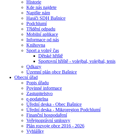
Historie
Kde nás najdete
Napište nám
Hasiči SDH Bašnice
Podchlumí
Třídění odpadu
Mobilní aplikace
Informace od nás
Knihovna
Sport a volný čas
Dětské hřiště
Sportovní hřiště - volejbal, volejbal, tenis
Odkazy
Územní plán obce Bašnice
Obecní úřad
Popis úřadu
Povinné informace
Zastupitelstvo
e-podatelna
Úřední deska - Obec Bašnice
Úřední deska - Mikroregion Podchlumí
Finanční hospodaření
Veřejnoprávní smlouvy
Plán rozvoje obce 2016 - 2026
Vyhlášky