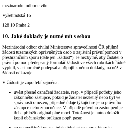
mezinárodní odbor civilní
Vyšehradská 16
128 10 Praha 2
10. Jaké doklady je nutné mít s sebou
Mezinárodní odbor civilní Ministerstva spravedlnosti ČR přijímá
žádosti tuzemských oprávněných osob o zajištění právní pomoci v
přeshraničním sporu (dále jen „žádost“). Je nezbytné, aby žadatel o
právní pomoc předepsaný formulář žádosti ve všech rubrikách řádně
vyplnil, vlastnoručně podepsal a připojil k němu doklady, na něž v
žádosti odkazuje.
V žádosti je zapotřebí zejména:
uvést přesné označení žadatele, resp. v případě potřeby jeho
zákonného zástupce, pokud je žadatel nezletilý nebo byl ve
správnosti omezen, případně údaje týkající se jeho právního
zástupce nebo zmocněnce. V případě právního zastoupení je
třeba přiložit originál plné moci. Totožnost je nutno doložit
kopií občanského průkazu popř. pasu;
co nejvýstižněji vypsat údaje týkající se sporu, který je