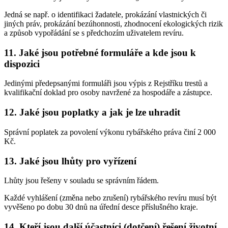
Jedná se např. o identifikaci žadatele, prokázání vlastnických či
jiných práv, prokázání bezúhonnosti, zhodnocení ekologických rizik
a způsob vypořádání se s předchozím uživatelem revíru.
11. Jaké jsou potřebné formuláře a kde jsou k
dispozici
Jedinými předepsanými formuláři jsou výpis z Rejstříku trestů a
kvalifikační doklad pro osoby navržené za hospodáře a zástupce.
12. Jaké jsou poplatky a jak je lze uhradit
Správní poplatek za povolení výkonu rybářského práva činí 2 000
Kč.
13. Jaké jsou lhůty pro vyřízení
Lhůty jsou řešeny v souladu se správním řádem.
Každé vyhlášení (změna nebo zrušení) rybářského revíru musí být
vyvěšeno po dobu 30 dnů na úřední desce příslušného kraje.
14. Kteří jsou další účastníci (dotčení) řešení životní