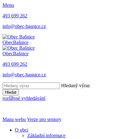
Menu
493 699 262
info@obec-basnice.cz
Obec
Bašnice
Obec
Bašnice
493 699 262
info@obec-basnice.cz
Hledaný výraz
Hledat
rozšířené vyhledávání
Mapa webu
Verze pro seniory
O obci
Základní informace