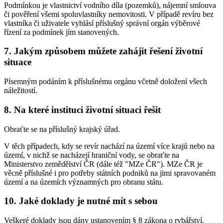
Podmínkou je vlastnictví vodního díla (pozemků), nájemní smlouva
či pověření všemi spoluvlastníky nemovitosti. V případě revíru bez
vlastníka či uživatele vyhlásí příslušný správní orgán výběrové
řízení za podmínek jím stanovených.
7. Jakým způsobem můžete zahájit řešení životní
situace
Písemným podáním k příslušnému orgánu včetně doložení všech
náležitostí.
8. Na které instituci životní situaci řešit
Obraťte se na příslušný krajský úřad.
V těch případech, kdy se revír nachází na území více krajů nebo na
území, v nichž se nacházejí hraniční vody, se obraťte na
Ministerstvo zemědělství ČR (dále též "MZe ČR"). MZe ČR je
věcně příslušné i pro potřeby státních podniků na jimi spravovaném
území a na územích významných pro obranu státu.
10. Jaké doklady je nutné mít s sebou
Veškeré doklady jsou dány ustanovením § 8 zákona o rybářství.