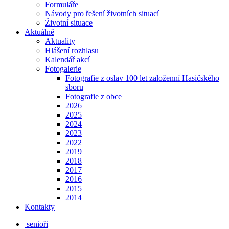
Formuláře
Návody pro řešení životních situací
Životní situace
Aktuálně
Aktuality
Hlášení rozhlasu
Kalendář akcí
Fotogalerie
Fotografie z oslav 100 let založenní Hasičského
sboru
Fotografie z obce
2026
2025
2024
2023
2022
2019
2018
2017
2016
2015
2014
Kontakty
senioři