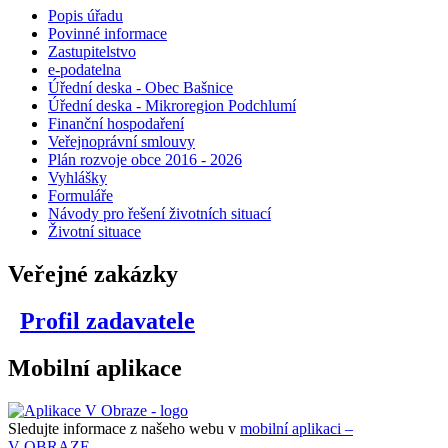
Popis úřadu
Povinné informace
Zastupitelstvo
e-podatelna
Úřední deska - Obec Bašnice
Úřední deska - Mikroregion Podchlumí
Finanční hospodaření
Veřejnoprávní smlouvy
Plán rozvoje obce 2016 - 2026
Vyhlášky
Formuláře
Návody pro řešení životních situací
Životní situace
Veřejné zakázky
Profil zadavatele
Mobilní aplikace
Sledujte informace z našeho webu v
mobilní aplikaci –
V OBRAZE.