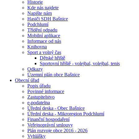
Historie
Kde nás najdete
Napište nám
Hasiči SDH Bašnice
Podchlumí
Třídění odpadu
Mobilní aplikace
Informace od nás
Knihovna
Sport a volný čas
Dětské hřiště
Sportovní hřiště - volejbal, volejbal, tenis
Odkazy
Územní plán obce Bašnice
Obecní úřad
Popis úřadu
Povinné informace
Zastupitelstvo
e-podatelna
Úřední deska - Obec Bašnice
Úřední deska - Mikroregion Podchlumí
Finanční hospodaření
Veřejnoprávní smlouvy
Plán rozvoje obce 2016 - 2026
Vyhlášky