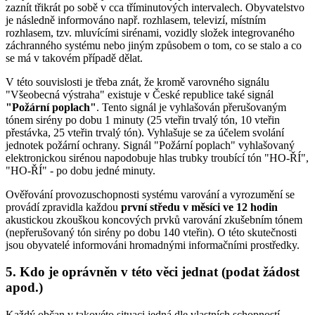
zaznít třikrát po sobě v cca tříminutových intervalech. Obyvatelstvo
je následně informováno např. rozhlasem, televizí, místním
rozhlasem, tzv. mluvícími sirénami, vozidly složek integrovaného
záchranného systému nebo jiným způsobem o tom, co se stalo a co
se má v takovém případě dělat.
V této souvislosti je třeba znát, že kromě varovného signálu
"Všeobecná výstraha" existuje v České republice také signál
"Požární poplach"
. Tento signál je vyhlašován přerušovaným
tónem sirény po dobu 1 minuty (25 vteřin trvalý tón, 10 vteřin
přestávka, 25 vteřin trvalý tón). Vyhlašuje se za účelem svolání
jednotek požární ochrany. Signál "Požární poplach" vyhlašovaný
elektronickou sirénou napodobuje hlas trubky troubící tón "HO-ŘÍ",
"HO-ŘÍ" - po dobu jedné minuty.
Ověřování provozuschopnosti systému varování a vyrozumění se
provádí zpravidla každou
první středu v měsíci ve 12 hodin
akustickou zkouškou koncových prvků varování zkušebním tónem
(nepřerušovaný tón sirény po dobu 140 vteřin). O této skutečnosti
jsou obyvatelé informováni hromadnými informačními prostředky.
5. Kdo je oprávněn v této věci jednat (podat žádost
apod.)
Každý občan v takovéto situaci jedná dle vlastních schopností,