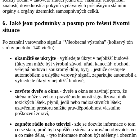
znalostí, dovedností a pokynů vydávaných příslušnými státními
orgány a orgány územních samosprávných celků.
6. Jaké jsou podmínky a postup pro řešení životní
situace
Po zaznění varovného signálu "Všeobecná výstraha" (kolísavý tón
sirény po dobu 140 vteřin):
okamžitě se ukryjte
- vyhledejte úkryt v nejbližší budově
(úkrytem může být výrobní závod, úřad, kancelář, obchod,
veřejná budova i soukromý dům, byt), - jestliže cestujete
automobilem a uslyšíte varovný signál, zaparkujte automobil a
vyhledejte úkryt v nejbližší budově,
zavřete dveře a okna
- dveře a okna se zavírají proto, že
siréna může s velkou pravděpodobností signalizovat únik
toxických látek, plynů, jedů nebo radioaktivních látek;
uzavřením prostoru snížíte pravděpodobnost vlastního
poškození zdraví,
zapněte rádio nebo televizi
- zde se dozvíte informace o tom,
co se stalo, proč byla spuštěna siréna a varováno obyvatelstvo
a co máte dělat, - tyto informace mohou být sděleny i obecním