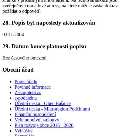
stránku s příslušnými informacemi. Na těchto stránkách jsou
zveřejněny i e-mailové adresy, na které můžete zaslat dotaz a
požádat o odpověď.
28. Popis byl naposledy aktualizován
03.11.2004
29. Datum konce platnosti popisu
Bez časového omezení.
Obecní úřad
Popis úřadu
Povinné informace
Zastupitelstvo
e-podatelna
Úřední deska - Obec Bašnice
Úřední deska - Mikroregion Podchlumí
Finanční hospodaření
Veřejnoprávní smlouvy
Plán rozvoje obce 2016 - 2026
Vyhlášky