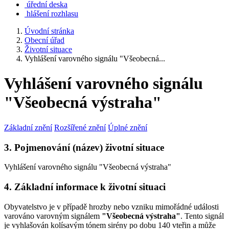
úřední deska
hlášení rozhlasu
Úvodní stránka
Obecní úřad
Životní situace
Vyhlášení varovného signálu "Všeobecná...
Vyhlášení varovného signálu
"Všeobecná výstraha"
Základní znění
Rozšířené znění
Úplné znění
3. Pojmenování (název) životní situace
Vyhlášení varovného signálu "Všeobecná výstraha"
4. Základní informace k životní situaci
Obyvatelstvo je v případě hrozby nebo vzniku mimořádné události
varováno varovným signálem
"Všeobecná výstraha"
. Tento signál
je vyhlašován kolísavým tónem sirény po dobu 140 vteřin a může