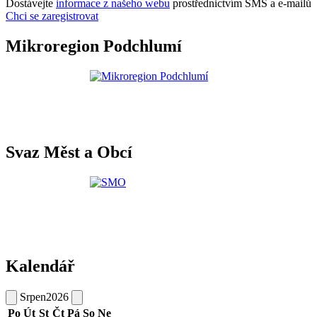
Dostávejte
informace z našeho webu
prostřednictvím SMS a e-mailů
Chci se zaregistrovat
Mikroregion Podchlumí
Svaz Měst a Obcí
Kalendář
Srpen
2026
Po
Út
St
Čt
Pá
So
Ne