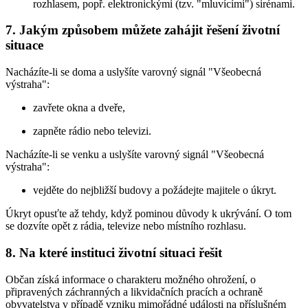
rozhlasem, popř. elektronickými (tzv. "mluvícími") sirénami.
7. Jakým způsobem můžete zahájit řešení životní
situace
Nacházíte-li se doma a uslyšíte varovný signál "Všeobecná
výstraha":
zavřete okna a dveře,
zapněte rádio nebo televizi.
Nacházíte-li se venku a uslyšíte varovný signál "Všeobecná
výstraha":
vejděte do nejbližší budovy a požádejte majitele o úkryt.
Úkryt opusťte až tehdy, když pominou důvody k ukrývání. O tom
se dozvíte opět z rádia, televize nebo místního rozhlasu.
8. Na které instituci životní situaci řešit
Občan získá informace o charakteru možného ohrožení, o
připravených záchranných a likvidačních pracích a ochraně
obyvatelstva v případě vzniku mimořádné události na příslušném