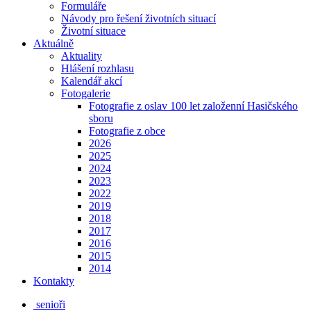
Formuláře
Návody pro řešení životních situací
Životní situace
Aktuálně
Aktuality
Hlášení rozhlasu
Kalendář akcí
Fotogalerie
Fotografie z oslav 100 let založenní Hasičského
sboru
Fotografie z obce
2026
2025
2024
2023
2022
2019
2018
2017
2016
2015
2014
Kontakty
senioři