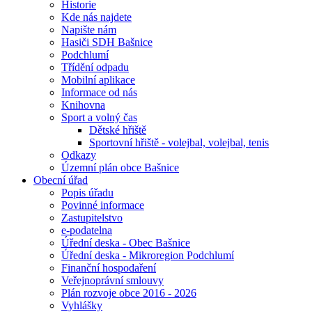
Historie
Kde nás najdete
Napište nám
Hasiči SDH Bašnice
Podchlumí
Třídění odpadu
Mobilní aplikace
Informace od nás
Knihovna
Sport a volný čas
Dětské hřiště
Sportovní hřiště - volejbal, volejbal, tenis
Odkazy
Územní plán obce Bašnice
Obecní úřad
Popis úřadu
Povinné informace
Zastupitelstvo
e-podatelna
Úřední deska - Obec Bašnice
Úřední deska - Mikroregion Podchlumí
Finanční hospodaření
Veřejnoprávní smlouvy
Plán rozvoje obce 2016 - 2026
Vyhlášky