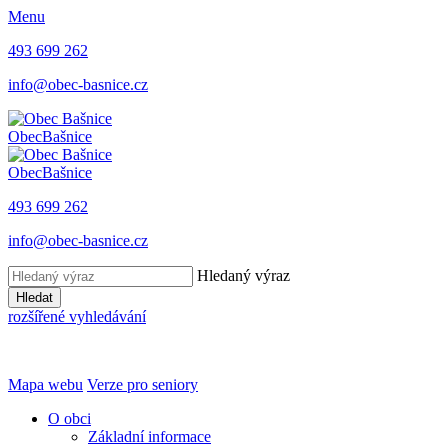
Menu
493 699 262
info@obec-basnice.cz
Obec
Bašnice
Obec
Bašnice
493 699 262
info@obec-basnice.cz
Hledaný výraz
Hledat
rozšířené vyhledávání
Mapa webu
Verze pro seniory
O obci
Základní informace