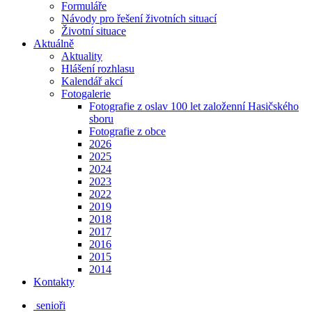
Formuláře
Návody pro řešení životních situací
Životní situace
Aktuálně
Aktuality
Hlášení rozhlasu
Kalendář akcí
Fotogalerie
Fotografie z oslav 100 let založenní Hasičského
sboru
Fotografie z obce
2026
2025
2024
2023
2022
2019
2018
2017
2016
2015
2014
Kontakty
senioři