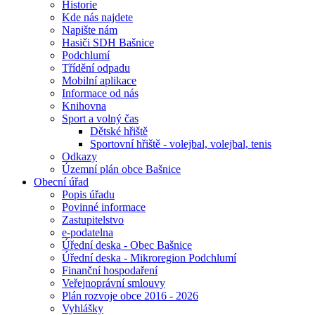
Historie
Kde nás najdete
Napište nám
Hasiči SDH Bašnice
Podchlumí
Třídění odpadu
Mobilní aplikace
Informace od nás
Knihovna
Sport a volný čas
Dětské hřiště
Sportovní hřiště - volejbal, volejbal, tenis
Odkazy
Územní plán obce Bašnice
Obecní úřad
Popis úřadu
Povinné informace
Zastupitelstvo
e-podatelna
Úřední deska - Obec Bašnice
Úřední deska - Mikroregion Podchlumí
Finanční hospodaření
Veřejnoprávní smlouvy
Plán rozvoje obce 2016 - 2026
Vyhlášky