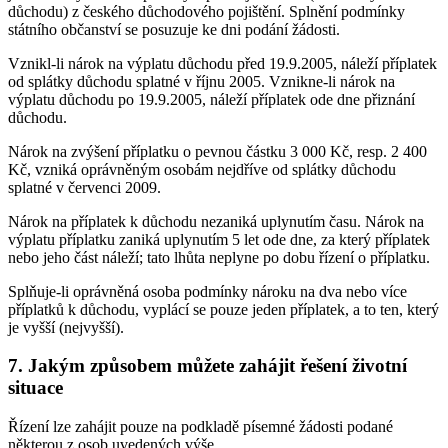
důchodu) z českého důchodového pojištění. Splnění podmínky
státního občanství se posuzuje ke dni podání žádosti.
Vznikl-li nárok na výplatu důchodu před 19.9.2005, náleží příplatek
od splátky důchodu splatné v říjnu 2005. Vznikne-li nárok na
výplatu důchodu po 19.9.2005, náleží příplatek ode dne přiznání
důchodu.
Nárok na zvýšení příplatku o pevnou částku 3 000 Kč, resp. 2 400
Kč, vzniká oprávněným osobám nejdříve od splátky důchodu
splatné v červenci 2009.
Nárok na příplatek k důchodu nezaniká uplynutím času. Nárok na
výplatu příplatku zaniká uplynutím 5 let ode dne, za který příplatek
nebo jeho část náleží; tato lhůta neplyne po dobu řízení o příplatku.
Splňuje-li oprávněná osoba podmínky nároku na dva nebo více
příplatků k důchodu, vyplácí se pouze jeden příplatek, a to ten, který
je vyšší (nejvyšší).
7. Jakým způsobem můžete zahájit řešení životní
situace
Řízení lze zahájit pouze na podkladě písemné žádosti podané
některou z osob uvedených výše.