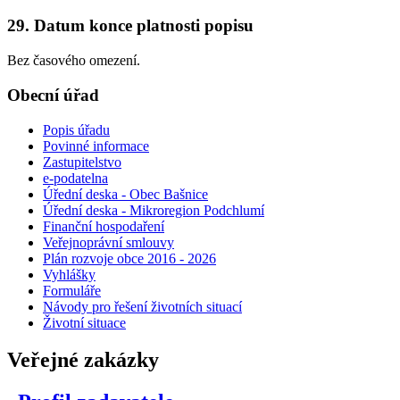
29. Datum konce platnosti popisu
Bez časového omezení.
Obecní úřad
Popis úřadu
Povinné informace
Zastupitelstvo
e-podatelna
Úřední deska - Obec Bašnice
Úřední deska - Mikroregion Podchlumí
Finanční hospodaření
Veřejnoprávní smlouvy
Plán rozvoje obce 2016 - 2026
Vyhlášky
Formuláře
Návody pro řešení životních situací
Životní situace
Veřejné zakázky