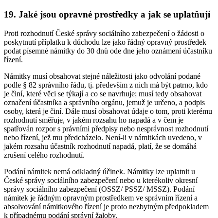
19. Jaké jsou opravné prostředky a jak se uplatňují
Proti rozhodnutí České správy sociálního zabezpečení o žádosti o
poskytnutí příplatku k důchodu lze jako řádný opravný prostředek
podat písemné námitky do 30 dnů ode dne jeho oznámení účastníku
řízení.
Námitky musí obsahovat stejné náležitosti jako odvolání podané
podle § 82 správního řádu, tj. především z nich má být patrno, kdo
je činí, které věci se týkají a co se navrhuje; musí tedy obsahovat
označení účastníka a správního orgánu, jemuž je určeno, a podpis
osoby, která je činí. Dále musí obsahovat údaje o tom, proti kterému
rozhodnutí směřuje, v jakém rozsahu ho napadá a v čem je
spatřován rozpor s právními předpisy nebo nesprávnost rozhodnutí
nebo řízení, jež mu předcházelo. Není-li v námitkách uvedeno, v
jakém rozsahu účastník rozhodnutí napadá, platí, že se domáhá
zrušení celého rozhodnutí.
Podání námitek nemá odkladný účinek. Námitky lze uplatnit u
České správy sociálního zabezpečení nebo u kterékoliv okresní
správy sociálního zabezpečení (OSSZ/ PSSZ/ MSSZ). Podání
námitek je řádným opravným prostředkem ve správním řízení a
absolvování námitkového řízení je proto nezbytným předpokladem
k případnému podání správní žaloby.