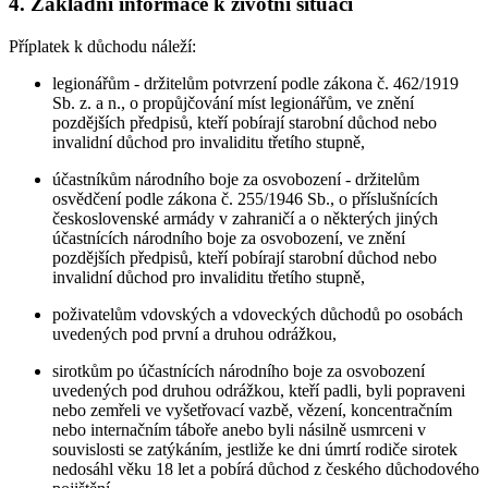
4. Základní informace k životní situaci
Příplatek k důchodu náleží:
legionářům - držitelům potvrzení podle zákona č. 462/1919
Sb. z. a n., o propůjčování míst legionářům, ve znění
pozdějších předpisů, kteří pobírají starobní důchod nebo
invalidní důchod pro invaliditu třetího stupně,
účastníkům národního boje za osvobození - držitelům
osvědčení podle zákona č. 255/1946 Sb., o příslušnících
československé armády v zahraničí a o některých jiných
účastnících národního boje za osvobození, ve znění
pozdějších předpisů, kteří pobírají starobní důchod nebo
invalidní důchod pro invaliditu třetího stupně,
poživatelům vdovských a vdoveckých důchodů po osobách
uvedených pod první a druhou odrážkou,
sirotkům po účastnících národního boje za osvobození
uvedených pod druhou odrážkou, kteří padli, byli popraveni
nebo zemřeli ve vyšetřovací vazbě, vězení, koncentračním
nebo internačním táboře anebo byli násilně usmrceni v
souvislosti se zatýkáním, jestliže ke dni úmrtí rodiče sirotek
nedosáhl věku 18 let a pobírá důchod z českého důchodového