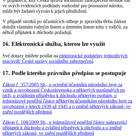
V případech, kdy Česká správa sociálního zabezpečení nebude mít
ve svých evidencích podklady rozhodné pro posouzení nároku,
může být žadatel vyzván k jejich předložení.
V případě sirotků po účastnících odboje je zpravidla třeba žádost
doložit vlastním rodným listem a úmrtním listem toho z rodičů, za
něhož příplatek k důchodu požadují.
16. Elektronická služba, kterou lze využít
Své dotazy můžete posílat na
elektronické podatelny jednotlivých
pracovišť České správy sociálního zabezpečení
.
17. Podle kterého právního předpisu se postupuje
Zákon č. 357/2005 Sb., o ocenění účastníků národního boje za
vznik a osvobození Československa a některých pozůstalých po
nich, o zvláštním příspěvku k důchodu některým osobám, o
jednorázové peněžní částce některým účastníkům národního boje za
osvobození v letech 1939 až 1945 a o změně některých zákonů, ve
znění pozdějších předpisů
Zákon č. 108/2009 Sb., o jednorázové peněžní částce nahrazující
příplatek k důchodu a zvláštní příspěvek k důchodu a o změně
některých zákonů, ve znění pozdějších předpisů