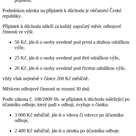
pojištění.
Podmínkou nároku na příplatek k důchodu je občanství České
republiky.
Příplatek k důchodu náleží za každý započatý měsíc odbojové
činnosti ve výši:
50 Kč, jde-li o osoby uvedené pod první a druhou odrážkou
výše,
25 Kč, jde-li o osoby uvedené pod třetí odrážkou výše,
20 Kč, jde-li o osoby uvedené pod čtvrtou odrážkou výše,
vždy však nejméně v částce 200 Kč měsíčně.
Měsícem odbojové činnosti se rozumí 30 dnů.
Podle zákona č. 108/2009 Sb. se příplatek k důchodu náležející po
účastníku odboje, který padl v odboji, zvyšuje o částku:
3 000 Kč měsíčně, jde-li o vdovu či vdovce po účastníku
odboje,
2 400 Kč měsíčně, jde-li o sirotka po účastníku odboje.