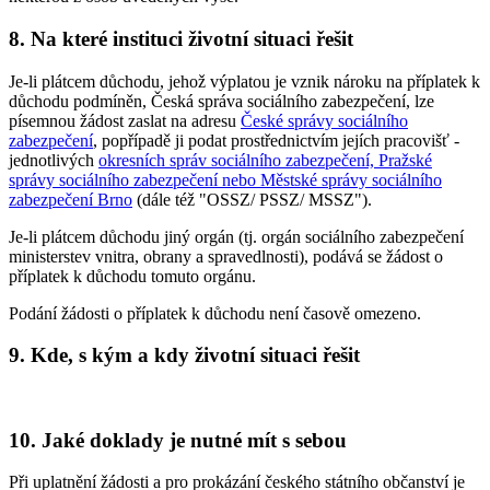
8. Na které instituci životní situaci řešit
Je-li plátcem důchodu, jehož výplatou je vznik nároku na příplatek k
důchodu podmíněn, Česká správa sociálního zabezpečení, lze
písemnou žádost zaslat na adresu
České správy sociálního
zabezpečení
, popřípadě ji podat prostřednictvím jejích pracovišť -
jednotlivých
okresních správ sociálního zabezpečení, Pražské
správy sociálního zabezpečení nebo Městské správy sociálního
zabezpečení Brno
(dále též "OSSZ/ PSSZ/ MSSZ").
Je-li plátcem důchodu jiný orgán (tj. orgán sociálního zabezpečení
ministerstev vnitra, obrany a spravedlnosti), podává se žádost o
příplatek k důchodu tomuto orgánu.
Podání žádosti o příplatek k důchodu není časově omezeno.
9. Kde, s kým a kdy životní situaci řešit
10. Jaké doklady je nutné mít s sebou
Při uplatnění žádosti a pro prokázání českého státního občanství je