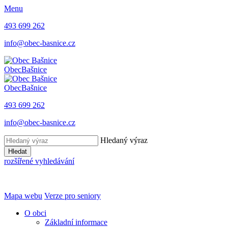
Menu
493 699 262
info@obec-basnice.cz
Obec
Bašnice
Obec
Bašnice
493 699 262
info@obec-basnice.cz
Hledaný výraz
Hledat
rozšířené vyhledávání
Mapa webu
Verze pro seniory
O obci
Základní informace