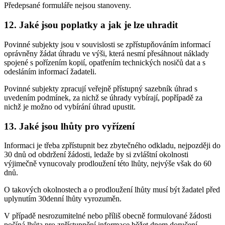
Předepsané formuláře nejsou stanoveny.
12. Jaké jsou poplatky a jak je lze uhradit
Povinné subjekty jsou v souvislosti se zpřístupňováním informací
oprávněny žádat úhradu ve výši, která nesmí přesáhnout náklady
spojené s pořízením kopií, opatřením technických nosičů dat a s
odesláním informací žadateli.
Povinné subjekty zpracují veřejně přístupný sazebník úhrad s
uvedením podmínek, za nichž se úhrady vybírají, popřípadě za
nichž je možno od vybírání úhrad upustit.
13. Jaké jsou lhůty pro vyřízení
Informaci je třeba zpřístupnit bez zbytečného odkladu, nejpozději do
30 dnů od obdržení žádosti, ledaže by si zvláštní okolnosti
výjimečně vynucovaly prodloužení této lhůty, nejvýše však do 60
dnů.
O takových okolnostech a o prodloužení lhůty musí být žadatel před
uplynutím 30denní lhůty vyrozuměn.
V případě nesrozumitelné nebo příliš obecně formulované žádosti
počíná lhůta pro zpřístupnění informace běžet dnem doručení