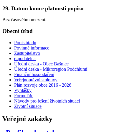
29. Datum konce platnosti popisu
Bez časového omezení.
Obecní úřad
Popis úřadu
Povinné informace
Zastupitelstvo
e-podatelna
Úřední deska - Obec Bašnice
Úřední deska - Mikroregion Podchlumí
Finanční hospodaření
Veřejnoprávní smlouvy
Plán rozvoje obce 2016 - 2026
Vyhlášky
Formuláře
Návody pro řešení životních situací
Životní situace
Veřejné zakázky