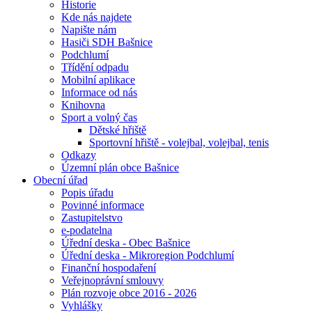
Historie
Kde nás najdete
Napište nám
Hasiči SDH Bašnice
Podchlumí
Třídění odpadu
Mobilní aplikace
Informace od nás
Knihovna
Sport a volný čas
Dětské hřiště
Sportovní hřiště - volejbal, volejbal, tenis
Odkazy
Územní plán obce Bašnice
Obecní úřad
Popis úřadu
Povinné informace
Zastupitelstvo
e-podatelna
Úřední deska - Obec Bašnice
Úřední deska - Mikroregion Podchlumí
Finanční hospodaření
Veřejnoprávní smlouvy
Plán rozvoje obce 2016 - 2026
Vyhlášky