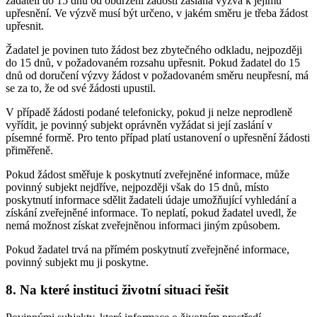
žadateli do 15 dnů od obdržení žádosti zaslána výzva k jejímu
upřesnění. Ve výzvě musí být určeno, v jakém směru je třeba žádost
upřesnit.
Žadatel je povinen tuto žádost bez zbytečného odkladu, nejpozději
do 15 dnů, v požadovaném rozsahu upřesnit. Pokud žadatel do 15
dnů od doručení výzvy žádost v požadovaném směru neupřesní, má
se za to, že od své žádosti upustil.
V případě žádosti podané telefonicky, pokud ji nelze neprodleně
vyřídit, je povinný subjekt oprávněn vyžádat si její zaslání v
písemné formě. Pro tento případ platí ustanovení o upřesnění žádosti
přiměřeně.
Pokud žádost směřuje k poskytnutí zveřejněné informace, může
povinný subjekt nejdříve, nejpozději však do 15 dnů, místo
poskytnutí informace sdělit žadateli údaje umožňující vyhledání a
získání zveřejněné informace. To neplatí, pokud žadatel uvedl, že
nemá možnost získat zveřejněnou informaci jiným způsobem.
Pokud žadatel trvá na přímém poskytnutí zveřejněné informace,
povinný subjekt mu ji poskytne.
8. Na které instituci životní situaci řešit