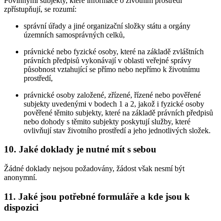
Povinnými subjekty, které informace o životním prostředí
zpřístupňují, se rozumí:
správní úřady a jiné organizační složky státu a orgány
územních samosprávných celků,
právnické nebo fyzické osoby, které na základě zvláštních
právních předpisů vykonávají v oblasti veřejné správy
působnost vztahující se přímo nebo nepřímo k životnímu
prostředí,
právnické osoby založené, zřízené, řízené nebo pověřené
subjekty uvedenými v bodech 1 a 2, jakož i fyzické osoby
pověřené těmito subjekty, které na základě právních předpisů
nebo dohody s těmito subjekty poskytují služby, které
ovlivňují stav životního prostředí a jeho jednotlivých složek.
10. Jaké doklady je nutné mít s sebou
Žádné doklady nejsou požadovány, žádost však nesmí být
anonymní.
11. Jaké jsou potřebné formuláře a kde jsou k
dispozici