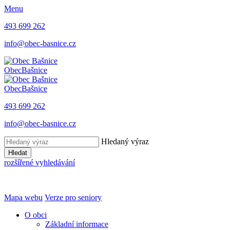
Menu
493 699 262
info@obec-basnice.cz
Obec
Bašnice
Obec
Bašnice
493 699 262
info@obec-basnice.cz
Hledaný výraz
Hledat
rozšířené vyhledávání
Mapa webu
Verze pro seniory
O obci
Základní informace