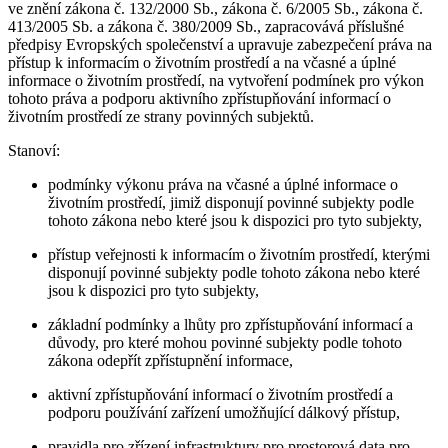
ve znění zákona č. 132/2000 Sb., zákona č. 6/2005 Sb., zákona č.
413/2005 Sb. a zákona č. 380/2009 Sb., zapracovává příslušné
předpisy Evropských společenství a upravuje zabezpečení práva na
přístup k informacím o životním prostředí a na včasné a úplné
informace o životním prostředí, na vytvoření podmínek pro výkon
tohoto práva a podporu aktivního zpřístupňování informací o
životním prostředí ze strany povinných subjektů.
Stanoví:
podmínky výkonu práva na včasné a úplné informace o
životním prostředí, jimiž disponují povinné subjekty podle
tohoto zákona nebo které jsou k dispozici pro tyto subjekty,
přístup veřejnosti k informacím o životním prostředí, kterými
disponují povinné subjekty podle tohoto zákona nebo které
jsou k dispozici pro tyto subjekty,
základní podmínky a lhůty pro zpřístupňování informací a
důvody, pro které mohou povinné subjekty podle tohoto
zákona odepřít zpřístupnění informace,
aktivní zpřístupňování informací o životním prostředí a
podporu používání zařízení umožňující dálkový přístup,
pravidla pro zřízení infrastruktury pro prostorová data pro