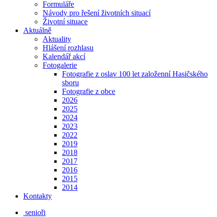
Formuláře
Návody pro řešení životních situací
Životní situace
Aktuálně
Aktuality
Hlášení rozhlasu
Kalendář akcí
Fotogalerie
Fotografie z oslav 100 let založenní Hasičského
sboru
Fotografie z obce
2026
2025
2024
2023
2022
2019
2018
2017
2016
2015
2014
Kontakty
senioři