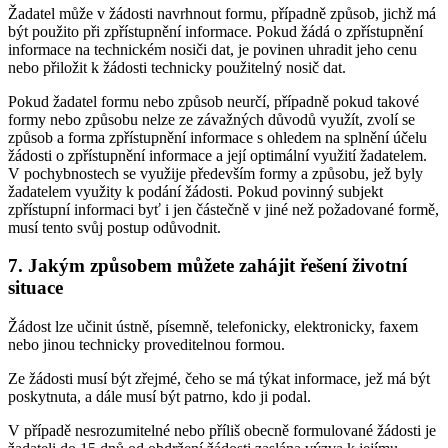
Žadatel může v žádosti navrhnout formu, případně způsob, jichž má
být použito při zpřístupnění informace. Pokud žádá o zpřístupnění
informace na technickém nosiči dat, je povinen uhradit jeho cenu
nebo přiložit k žádosti technicky použitelný nosič dat.
Pokud žadatel formu nebo způsob neurčí, případně pokud takové
formy nebo způsobu nelze ze závažných důvodů využít, zvolí se
způsob a forma zpřístupnění informace s ohledem na splnění účelu
žádosti o zpřístupnění informace a její optimální využití žadatelem.
V pochybnostech se využije především formy a způsobu, jež byly
žadatelem využity k podání žádosti. Pokud povinný subjekt
zpřístupní informaci byť i jen částečně v jiné než požadované formě,
musí tento svůj postup odůvodnit.
7. Jakým způsobem můžete zahájit řešení životní
situace
Žádost lze učinit ústně, písemně, telefonicky, elektronicky, faxem
nebo jinou technicky proveditelnou formou.
Ze žádosti musí být zřejmé, čeho se má týkat informace, jež má být
poskytnuta, a dále musí být patrno, kdo ji podal.
V případě nesrozumitelné nebo příliš obecně formulované žádosti je