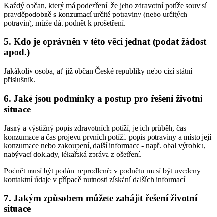
Každý občan, který má podezření, že jeho zdravotní potíže souvisí
pravděpodobně s konzumací určité potraviny (nebo určitých
potravin), může dát podnět k prošetření.
5. Kdo je oprávněn v této věci jednat (podat žádost
apod.)
Jakákoliv osoba, ať již občan České republiky nebo cizí státní
příslušník.
6. Jaké jsou podmínky a postup pro řešení životní
situace
Jasný a výstižný popis zdravotních potíží, jejich průběh, čas
konzumace a čas projevu prvních potíží, popis potraviny a místo její
konzumace nebo zakoupení, další informace - např. obal výrobku,
nabývací doklady, lékařská zpráva z ošetření.
Podnět musí být podán neprodleně; v podnětu musí být uvedeny
kontaktní údaje v případě nutnosti získání dalších informací.
7. Jakým způsobem můžete zahájit řešení životní
situace