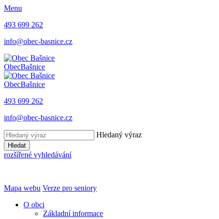
Menu
493 699 262
info@obec-basnice.cz
Obec
Bašnice
Obec
Bašnice
493 699 262
info@obec-basnice.cz
Hledaný výraz
Hledat
rozšířené vyhledávání
Mapa webu
Verze pro seniory
O obci
Základní informace