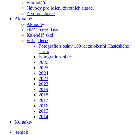
Formuláře
Návody pro řešení životních situací
Životní situace
Aktuálně
Aktuality
Hlášení rozhlasu
Kalendář akcí
Fotogalerie
Fotografie z oslav 100 let založenní Hasičského
sboru
Fotografie z obce
2026
2025
2024
2023
2022
2019
2018
2017
2016
2015
2014
Kontakty
senioři