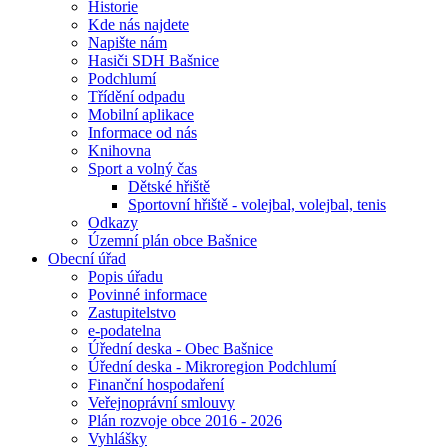
Historie
Kde nás najdete
Napište nám
Hasiči SDH Bašnice
Podchlumí
Třídění odpadu
Mobilní aplikace
Informace od nás
Knihovna
Sport a volný čas
Dětské hřiště
Sportovní hřiště - volejbal, volejbal, tenis
Odkazy
Územní plán obce Bašnice
Obecní úřad
Popis úřadu
Povinné informace
Zastupitelstvo
e-podatelna
Úřední deska - Obec Bašnice
Úřední deska - Mikroregion Podchlumí
Finanční hospodaření
Veřejnoprávní smlouvy
Plán rozvoje obce 2016 - 2026
Vyhlášky