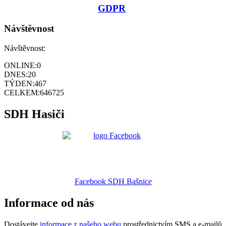
GDPR
Návštěvnost
Návštěvnost:
ONLINE:
0
DNES:
20
TÝDEN:
467
CELKEM:
646725
SDH Hasiči
Facebook SDH Bašnice
Informace od nás
Dostávejte
informace z našeho webu
prostřednictvím SMS a e-mailů