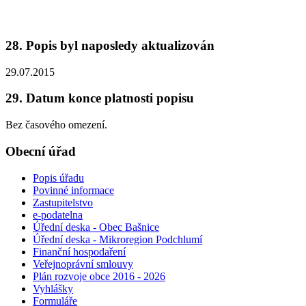
28. Popis byl naposledy aktualizován
29.07.2015
29. Datum konce platnosti popisu
Bez časového omezení.
Obecní úřad
Popis úřadu
Povinné informace
Zastupitelstvo
e-podatelna
Úřední deska - Obec Bašnice
Úřední deska - Mikroregion Podchlumí
Finanční hospodaření
Veřejnoprávní smlouvy
Plán rozvoje obce 2016 - 2026
Vyhlášky
Formuláře