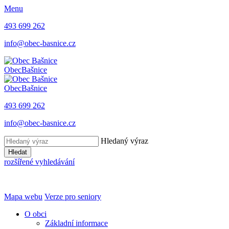
Menu
493 699 262
info@obec-basnice.cz
Obec
Bašnice
Obec
Bašnice
493 699 262
info@obec-basnice.cz
Hledaný výraz
Hledat
rozšířené vyhledávání
Mapa webu
Verze pro seniory
O obci
Základní informace