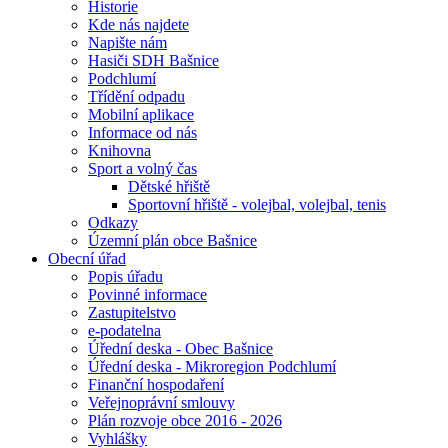
Historie
Kde nás najdete
Napište nám
Hasiči SDH Bašnice
Podchlumí
Třídění odpadu
Mobilní aplikace
Informace od nás
Knihovna
Sport a volný čas
Dětské hřiště
Sportovní hřiště - volejbal, volejbal, tenis
Odkazy
Územní plán obce Bašnice
Obecní úřad
Popis úřadu
Povinné informace
Zastupitelstvo
e-podatelna
Úřední deska - Obec Bašnice
Úřední deska - Mikroregion Podchlumí
Finanční hospodaření
Veřejnoprávní smlouvy
Plán rozvoje obce 2016 - 2026
Vyhlášky