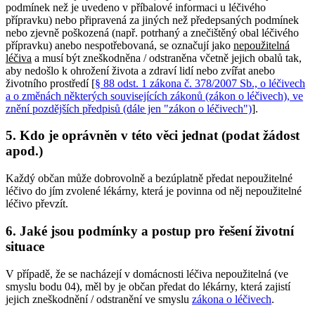
podmínek než je uvedeno v příbalové informaci u léčivého
přípravku) nebo připravená za jiných než předepsaných podmínek
nebo zjevně poškozená (např. potrhaný a znečištěný obal léčivého
přípravku) anebo nespotřebovaná, se označují jako
nepoužitelná
léčiva
a musí být zneškodněna / odstraněna včetně jejich obalů tak,
aby nedošlo k ohrožení života a zdraví lidí nebo zvířat anebo
životního prostředí [
§ 88 odst. 1 zákona č. 378/2007 Sb., o léčivech
a o změnách některých souvisejících zákonů (zákon o léčivech), ve
znění pozdějších předpisů (dále jen "zákon o léčivech")
].
5. Kdo je oprávněn v této věci jednat (podat žádost
apod.)
Každý občan může dobrovolně a bezúplatně předat nepoužitelné
léčivo do jím zvolené lékárny, která je povinna od něj nepoužitelné
léčivo převzít.
6. Jaké jsou podmínky a postup pro řešení životní
situace
V případě, že se nacházejí v domácnosti léčiva nepoužitelná (ve
smyslu bodu 04), měl by je občan předat do lékárny, která zajistí
jejich zneškodnění / odstranění ve smyslu
zákona o léčivech
.