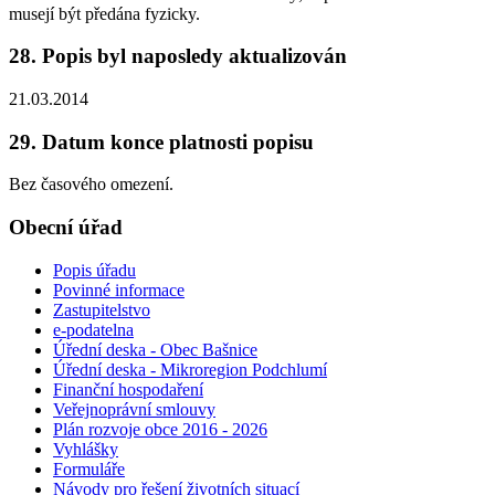
musejí být předána fyzicky.
28. Popis byl naposledy aktualizován
21.03.2014
29. Datum konce platnosti popisu
Bez časového omezení.
Obecní úřad
Popis úřadu
Povinné informace
Zastupitelstvo
e-podatelna
Úřední deska - Obec Bašnice
Úřední deska - Mikroregion Podchlumí
Finanční hospodaření
Veřejnoprávní smlouvy
Plán rozvoje obce 2016 - 2026
Vyhlášky
Formuláře
Návody pro řešení životních situací