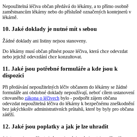
Nepoužitelná léčiva občan předává do lékárny, a to přímo osobně
zaměstnancům lékárny nebo do příslušně označených kontejnerů v
lékárně.
10. Jaké doklady je nutné mít s sebou
Žádné doklady ani listiny nejsou stanoveny.
Do lékárny musí občan přinést pouze léčiva, která chce odevzdat
nebo jejichž odevzdání chce konzultovat.
11. Jaké jsou potřebné formuláře a kde jsou k
dispozici
Při předávání nepoužitelných léčiv občanem do lékárny se žádné
formuláře ani obdobné doklady nepoužívají, neboť cílem ustanovení
citovaného
zákona o léčivech
bylo - podpořit zájem občana
odevzdat nepoužitelná léčiva do lékárny k bezpečnému zneškodnění
bez jakýchkoliv administrativních průtahů, které by byly pro občana
zátěží.
12. Jaké jsou poplatky a jak je lze uhradit