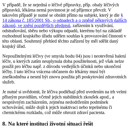
V případě, že se nejedná o léčivé přípravky, příp. obaly léčivých
přípravků, lékárna nemá povinnost je od příjemce převzít. V
takovém případě je nutné se obrátit přímo na subjekt, který je dle
§
14 zákona č. 185/2001 Sb., o odpadech a o změně některých dalších
zákonů, ve znění pozdějších předpisů
, zařízením k využívání,
odstraňování, sběru nebo výkupu odpadů, kterému byl na základě
rozhodnutí krajského úřadu udělen souhlas k provozování činnosti v
této oblasti. Souhrnný přehled těchto zařízení by měl sdělit daný
krajský úřad.
Nepoužitelnými léčivy (ve smyslu bodu 04) jsou i neotevřená balení
léčiv, u kterých zatím neuplynula doba použitelnosti, jež však nelze
použít pro léčbu např. z důvodu vedlejších účinků nebo ukončení
léčby. I tato léčiva vrácena občanem do lékárny musí být
zneškodněna a nesmí být znovu použita při poskytování zdravotních
služeb.
Je nutné si uvědomit, že léčiva podléhají před uvedením na trh velmi
přísným pravidlům, včetně jejich stabilitních zkoušek apod., a
nesprávným zacházením, zejména nedodržením podmínek
uchovávání, může dojít k jejich inaktivaci nebo tepelnému či
chemickému rozkladu, což může ohrozit zdraví pacienta.
8. Na které instituci životní situaci řešit