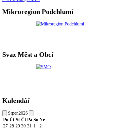
Mikroregion Podchlumí
Svaz Měst a Obcí
Kalendář
Srpen
2026
Po
Út
St
Čt
Pá
So
Ne
27
28
29
30
31
1
2