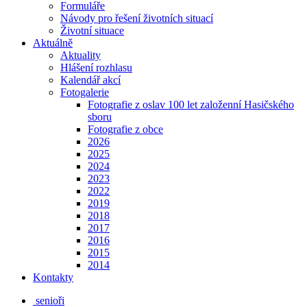
Formuláře
Návody pro řešení životních situací
Životní situace
Aktuálně
Aktuality
Hlášení rozhlasu
Kalendář akcí
Fotogalerie
Fotografie z oslav 100 let založenní Hasičského
sboru
Fotografie z obce
2026
2025
2024
2023
2022
2019
2018
2017
2016
2015
2014
Kontakty
senioři