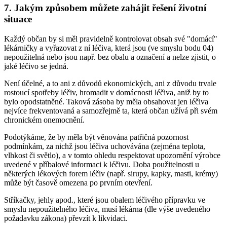
7. Jakým způsobem můžete zahájit řešení životní
situace
Každý občan by si měl pravidelně kontrolovat obsah své "domácí"
lékárničky a vyřazovat z ní léčiva, která jsou (ve smyslu bodu 04)
nepoužitelná nebo jsou např. bez obalu a označení a nelze zjistit, o
jaké léčivo se jedná.
Není účelné, a to ani z důvodů ekonomických, ani z důvodu trvale
rostoucí spotřeby léčiv, hromadit v domácnosti léčiva, aniž by to
bylo opodstatněné. Taková zásoba by měla obsahovat jen léčiva
nejvíce frekventovaná a samozřejmě ta, která občan užívá při svém
chronickém onemocnění.
Podotýkáme, že by měla být věnována patřičná pozornost
podmínkám, za nichž jsou léčiva uchovávána (zejména teplota,
vlhkost či světlo), a v tomto ohledu respektovat upozornění výrobce
uvedené v příbalové informaci k léčivu. Doba použitelnosti u
některých lékových forem léčiv (např. sirupy, kapky, masti, krémy)
může být časově omezena po prvním otevření.
Stříkačky, jehly apod., které jsou obalem léčivého přípravku ve
smyslu nepoužitelného léčiva, musí lékárna (dle výše uvedeného
požadavku zákona) převzít k likvidaci.