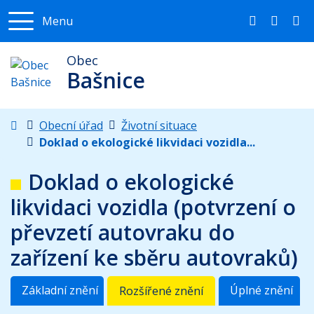
Menu
493 699 26
info@o
Obec
Bašnice
Úvodní stránka
Obecní úřad
Životní situace
Doklad o ekologické likvidaci vozidla...
Doklad o ekologické
likvidaci vozidla (potvrzení o
převzetí autovraku do
zařízení ke sběru autovraků)
Základní znění
Úplné znění
Rozšířené znění