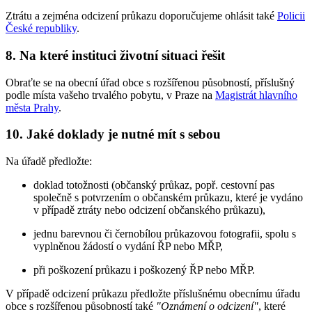
Ztrátu a zejména odcizení průkazu doporučujeme ohlásit také
Policii
České republiky
.
8. Na které instituci životní situaci řešit
Obraťte se na obecní úřad obce s rozšířenou působností, příslušný
podle místa vašeho trvalého pobytu, v Praze na
Magistrát hlavního
města Prahy
.
10. Jaké doklady je nutné mít s sebou
Na úřadě předložte:
doklad totožnosti (občanský průkaz, popř. cestovní pas
společně s potvrzením o občanském průkazu, které je vydáno
v případě ztráty nebo odcizení občanského průkazu),
jednu barevnou či černobílou průkazovou fotografii, spolu s
vyplněnou žádostí o vydání ŘP nebo MŘP,
při poškození průkazu i poškozený ŘP nebo MŘP.
V případě odcizení průkazu předložte příslušnému obecnímu úřadu
obce s rozšířenou působností také
"Oznámení o odcizení"
, které