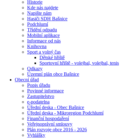
Historie
Kde nás najdete
Napište nám
Hasiči SDH Bašnice
Podchlumí
Třídění odpadu
Mobilní aplikace
Informace od nás
Knihovna
Sport a volný čas
Dětské hřiště
Sportovní hřiště - volejbal, volejbal, tenis
Odkazy
Územní plán obce Bašnice
Obecní úřad
Popis úřadu
Povinné informace
Zastupitelstvo
e-podatelna
Úřední deska - Obec Bašnice
Úřední deska - Mikroregion Podchlumí
Finanční hospodaření
Veřejnoprávní smlouvy
Plán rozvoje obce 2016 - 2026
Vyhlášky