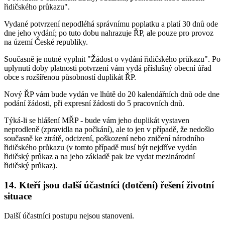
řidičského průkazu".
Vydané potvrzení nepodléhá správnímu poplatku a platí 30 dnů ode
dne jeho vydání; po tuto dobu nahrazuje ŘP, ale pouze pro provoz
na území České republiky.
Současně je nutné vyplnit "Žádost o vydání řidičského průkazu". Po
uplynutí doby platnosti potvrzení vám vydá příslušný obecní úřad
obce s rozšířenou působností duplikát ŘP.
Nový ŘP vám bude vydán ve lhůtě do 20 kalendářních dnů ode dne
podání žádosti, při expresní žádosti do 5 pracovních dnů.
Týká-li se hlášení MŘP - bude vám jeho duplikát vystaven
neprodleně (zpravidla na počkání), ale to jen v případě, že nedošlo
současně ke ztrátě, odcizení, poškození nebo zničení národního
řidičského průkazu (v tomto případě musí být nejdříve vydán
řidičský průkaz a na jeho základě pak lze vydat mezinárodní
řidičský průkaz).
14. Kteří jsou další účastníci (dotčení) řešení životní
situace
Další účastníci postupu nejsou stanoveni.