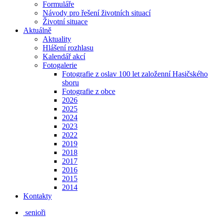
Formuláře
Návody pro řešení životních situací
Životní situace
Aktuálně
Aktuality
Hlášení rozhlasu
Kalendář akcí
Fotogalerie
Fotografie z oslav 100 let založenní Hasičského
sboru
Fotografie z obce
2026
2025
2024
2023
2022
2019
2018
2017
2016
2015
2014
Kontakty
senioři