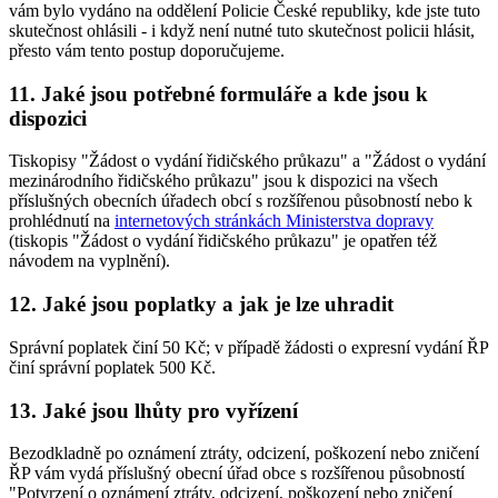
vám bylo vydáno na oddělení Policie České republiky, kde jste tuto
skutečnost ohlásili - i když není nutné tuto skutečnost policii hlásit,
přesto vám tento postup doporučujeme.
11. Jaké jsou potřebné formuláře a kde jsou k
dispozici
Tiskopisy "Žádost o vydání řidičského průkazu" a "Žádost o vydání
mezinárodního řidičského průkazu" jsou k dispozici na všech
příslušných obecních úřadech obcí s rozšířenou působností nebo k
prohlédnutí na
internetových stránkách Ministerstva dopravy
(tiskopis "Žádost o vydání řidičského průkazu" je opatřen též
návodem na vyplnění).
12. Jaké jsou poplatky a jak je lze uhradit
Správní poplatek činí 50 Kč; v případě žádosti o expresní vydání ŘP
činí správní poplatek 500 Kč.
13. Jaké jsou lhůty pro vyřízení
Bezodkladně po oznámení ztráty, odcizení, poškození nebo zničení
ŘP vám vydá příslušný obecní úřad obce s rozšířenou působností
"Potvrzení o oznámení ztráty, odcizení, poškození nebo zničení