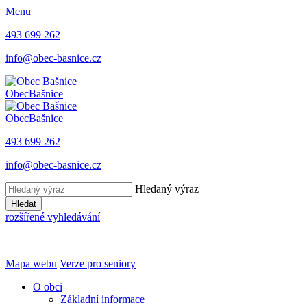
Menu
493 699 262
info@obec-basnice.cz
Obec
Bašnice
Obec
Bašnice
493 699 262
info@obec-basnice.cz
Hledaný výraz
Hledat
rozšířené vyhledávání
Mapa webu
Verze pro seniory
O obci
Základní informace