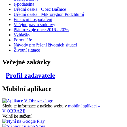
e-podatelna
Úřední deska - Obec Bašnice
Úřední deska - Mikroregion Podchlumí
Finanční hospodaření
Veřejnoprávní smlouvy
Plán rozvoje obce 2016 - 2026
Vyhlášky
Formuláře
Návody pro řešení životních situací
Životní situace
Veřejné zakázky
Profil zadavatele
Mobilní aplikace
Sledujte informace z našeho webu v
mobilní aplikaci –
V OBRAZE.
Volně ke stažení: