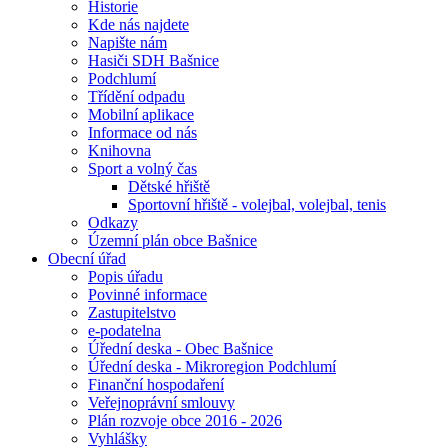
Historie
Kde nás najdete
Napište nám
Hasiči SDH Bašnice
Podchlumí
Třídění odpadu
Mobilní aplikace
Informace od nás
Knihovna
Sport a volný čas
Dětské hřiště
Sportovní hřiště - volejbal, volejbal, tenis
Odkazy
Územní plán obce Bašnice
Obecní úřad
Popis úřadu
Povinné informace
Zastupitelstvo
e-podatelna
Úřední deska - Obec Bašnice
Úřední deska - Mikroregion Podchlumí
Finanční hospodaření
Veřejnoprávní smlouvy
Plán rozvoje obce 2016 - 2026
Vyhlášky