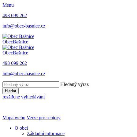
Menu
493 699 262
info@obec-basnice.cz
Obec
Bašnice
Obec
Bašnice
493 699 262
info@obec-basnice.cz
Hledaný výraz
Hledat
rozšířené vyhledávání
Mapa webu
Verze pro seniory
O obci
Základní informace