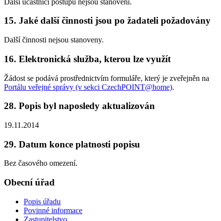
Další účastníci postupu nejsou stanoveni.
15. Jaké další činnosti jsou po žadateli požadovány
Další činnosti nejsou stanoveny.
16. Elektronická služba, kterou lze využít
Žádost se podává prostřednictvím formuláře, který je zveřejněn na
Portálu veřejné správy (v sekci CzechPOINT@home)
.
28. Popis byl naposledy aktualizován
19.11.2014
29. Datum konce platnosti popisu
Bez časového omezení.
Obecní úřad
Popis úřadu
Povinné informace
Zastupitelstvo