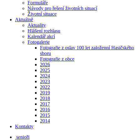
Formuláře
Návody pro řešení životních situací
Životní situace
Aktuálně
Aktuality
Hlášení rozhlasu
Kalendář akcí
Fotogalerie
Fotografie z oslav 100 let založenní Hasičského
sboru
Fotografie z obce
2026
2025
2024
2023
2022
2019
2018
2017
2016
2015
2014
Kontakty
senioři