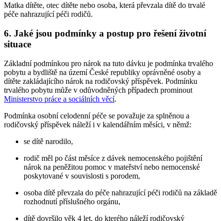
Matka dítěte, otec dítěte nebo osoba, která převzala dítě do trvalé
péče nahrazující péči rodičů.
6. Jaké jsou podmínky a postup pro řešení životní
situace
Základní podmínkou pro nárok na tuto dávku je podmínka trvalého
pobytu a bydliště na území České republiky oprávněné osoby a
dítěte zakládajícího nárok na rodičovský příspěvek. Podmínku
trvalého pobytu může v odůvodněných případech prominout
Ministerstvo práce a sociálních věcí
.
Podmínka osobní celodenní péče se považuje za splněnou a
rodičovský příspěvek náleží i v kalendářním měsíci, v němž:
se dítě narodilo,
rodič měl po část měsíce z dávek nemocenského pojištění
nárok na peněžitou pomoc v mateřství nebo nemocenské
poskytované v souvislosti s porodem,
osoba dítě převzala do péče nahrazující péči rodičů na základě
rozhodnutí příslušného orgánu,
dítě dovršilo věk 4 let, do kterého náleží rodičovský