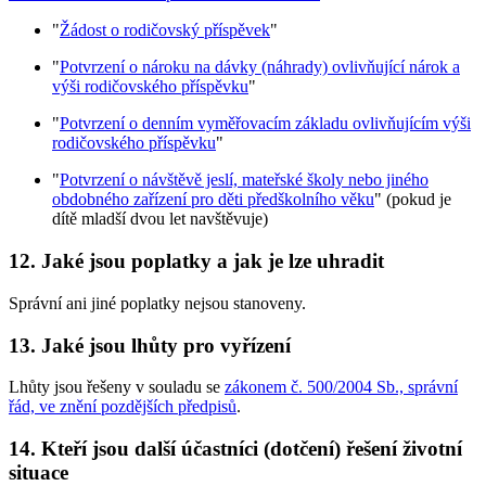
"
Žádost o rodičovský příspěvek
"
"
Potvrzení o nároku na dávky (náhrady) ovlivňující nárok a
výši rodičovského příspěvku
"
"
Potvrzení o denním vyměřovacím základu ovlivňujícím výši
rodičovského příspěvku
"
"
Potvrzení o návštěvě jeslí, mateřské školy nebo jiného
obdobného zařízení pro děti předškolního věku
" (pokud je
dítě mladší dvou let navštěvuje)
12. Jaké jsou poplatky a jak je lze uhradit
Správní ani jiné poplatky nejsou stanoveny.
13. Jaké jsou lhůty pro vyřízení
Lhůty jsou řešeny v souladu se
zákonem č. 500/2004 Sb., správní
řád, ve znění pozdějších předpisů
.
14. Kteří jsou další účastníci (dotčení) řešení životní
situace