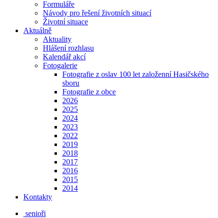
Formuláře
Návody pro řešení životních situací
Životní situace
Aktuálně
Aktuality
Hlášení rozhlasu
Kalendář akcí
Fotogalerie
Fotografie z oslav 100 let založenní Hasičského
sboru
Fotografie z obce
2026
2025
2024
2023
2022
2019
2018
2017
2016
2015
2014
Kontakty
senioři