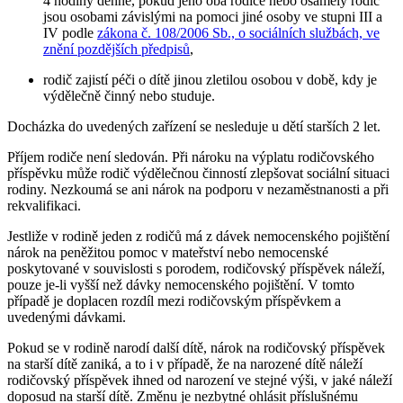
4 hodiny denně, pokud jeho oba rodiče nebo osamělý rodič
jsou osobami závislými na pomoci jiné osoby ve stupni III a
IV podle
zákona č. 108/2006 Sb., o sociálních službách, ve
znění pozdějších předpisů
,
rodič zajistí péči o dítě jinou zletilou osobou v době, kdy je
výdělečně činný nebo studuje.
Docházka do uvedených zařízení se nesleduje u dětí starších 2 let.
Příjem rodiče není sledován. Při nároku na výplatu rodičovského
příspěvku může rodič výdělečnou činností zlepšovat sociální situaci
rodiny. Nezkoumá se ani nárok na podporu v nezaměstnanosti a při
rekvalifikaci.
Jestliže v rodině jeden z rodičů má z dávek nemocenského pojištění
nárok na peněžitou pomoc v mateřství nebo nemocenské
poskytované v souvislosti s porodem, rodičovský příspěvek náleží,
pouze je-li vyšší než dávky nemocenského pojištění. V tomto
případě je doplacen rozdíl mezi rodičovským příspěvkem a
uvedenými dávkami.
Pokud se v rodině narodí další dítě, nárok na rodičovský příspěvek
na starší dítě zaniká, a to i v případě, že na narozené dítě náleží
rodičovský příspěvek ihned od narození ve stejné výši, v jaké náleží
doposud na starší dítě. Změnu je nezbytné ohlásit příslušnému