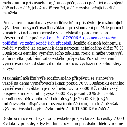
rozhodnutím příslušného orgánu do péče, osoba pečující o osvojené
dítě nebo o dítě, jehož rodič zemřel, a dále osoba pečující o dítě
manžela.
Pro stanovení nároku a výše rodičovského příspěvku je rozhodující
výše denního vyměřovacího základu pro stanovení peněžité pomoci
v mateřství nebo nemocenské v souvislosti s porodem nebo
převzetím dítěte podle
zákona č. 187/2006 Sb., o nemocenském
pojištění, ve znění pozdějších předpisů
. Jestliže alespoň jednomu z
rodičů v rodině lze stanovit k datu narození nejmladšího dítěte 70 %
30násobku denního vyměřovacího základu, rodič si může volit výši
a tím i délku pobírání rodičovského příspěvku. Pokud lze denní
vyměřovací základ stanovit u obou rodičů, vychází se z toho, který
je vyšší.
Maximální měsíční výše rodičovského příspěvku se stanoví ve
vazbě na denní vyměřovací základ: pokud 70 % 30násobku denního
vyměřovacího základu je nižší nebo rovno 7 600 Kč, rodičovský
příspěvek může činit nejvýše 7 600 Kč; pokud 70 % 30násobku
denního vyměřovacího základu převyšuje 7 600 Kč, je výše
rodičovského příspěvku omezena touto částkou, maximálně však
výše rodičovského příspěvku může činit 11 500 Kč měsíčně.
Rodič si může volit výši rodičovského příspěvku až do částky 7 600
Kč také v případě, když ke dni narození nejmladšího dítěte v rodině