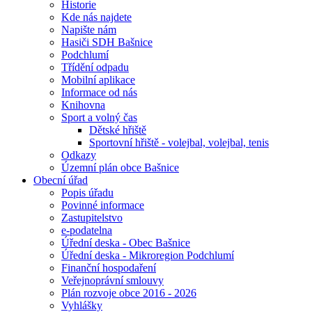
Historie
Kde nás najdete
Napište nám
Hasiči SDH Bašnice
Podchlumí
Třídění odpadu
Mobilní aplikace
Informace od nás
Knihovna
Sport a volný čas
Dětské hřiště
Sportovní hřiště - volejbal, volejbal, tenis
Odkazy
Územní plán obce Bašnice
Obecní úřad
Popis úřadu
Povinné informace
Zastupitelstvo
e-podatelna
Úřední deska - Obec Bašnice
Úřední deska - Mikroregion Podchlumí
Finanční hospodaření
Veřejnoprávní smlouvy
Plán rozvoje obce 2016 - 2026
Vyhlášky