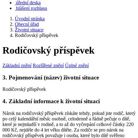
úřední deska
hlášení rozhlasu
Úvodní stránka
Obecní úřad
Životní situace
Rodičovský příspěvek
Rodičovský příspěvek
Základní znění
Rozšířené znění
Úplné znění
3. Pojmenování (název) životní situace
Rodičovský příspěvek
4. Základní informace k životní situaci
Nárok na rodičovský příspěvek získáte tehdy, pokud jste rodič, který
po celý kalendářní měsíc osobně, celodenně a řádně pečuje o dítě,
které je nejmladší v rodině, a to až do vyčerpání celkové částky 220
000 Kč, nejdéle do 4 let věku dítěte. Za rodiče se pro nárok na
rodičovský příspěvek považuje i osoba, které bylo dítě svěřeno