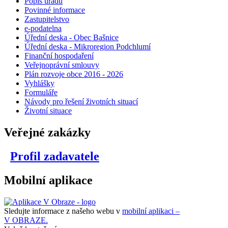
Popis úřadu
Povinné informace
Zastupitelstvo
e-podatelna
Úřední deska - Obec Bašnice
Úřední deska - Mikroregion Podchlumí
Finanční hospodaření
Veřejnoprávní smlouvy
Plán rozvoje obce 2016 - 2026
Vyhlášky
Formuláře
Návody pro řešení životních situací
Životní situace
Veřejné zakázky
Profil zadavatele
Mobilní aplikace
Sledujte informace z našeho webu v
mobilní aplikaci –
V OBRAZE.