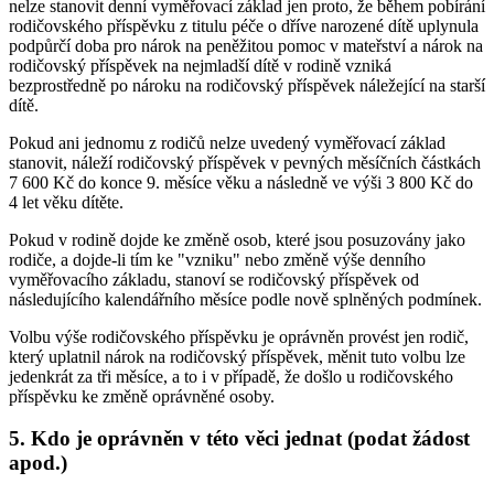
nelze stanovit denní vyměřovací základ jen proto, že během pobírání
rodičovského příspěvku z titulu péče o dříve narozené dítě uplynula
podpůrčí doba pro nárok na peněžitou pomoc v mateřství a nárok na
rodičovský příspěvek na nejmladší dítě v rodině vzniká
bezprostředně po nároku na rodičovský příspěvek náležející na starší
dítě.
Pokud ani jednomu z rodičů nelze uvedený vyměřovací základ
stanovit, náleží rodičovský příspěvek v pevných měsíčních částkách
7 600 Kč do konce 9. měsíce věku a následně ve výši 3 800 Kč do
4 let věku dítěte.
Pokud v rodině dojde ke změně osob, které jsou posuzovány jako
rodiče, a dojde-li tím ke "vzniku" nebo změně výše denního
vyměřovacího základu, stanoví se rodičovský příspěvek od
následujícího kalendářního měsíce podle nově splněných podmínek.
Volbu výše rodičovského příspěvku je oprávněn provést jen rodič,
který uplatnil nárok na rodičovský příspěvek, měnit tuto volbu lze
jedenkrát za tři měsíce, a to i v případě, že došlo u rodičovského
příspěvku ke změně oprávněné osoby.
5. Kdo je oprávněn v této věci jednat (podat žádost
apod.)