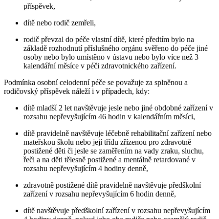
příspěvek,
dítě nebo rodič zemřeli,
rodič převzal do péče vlastní dítě, které předtím bylo na
základě rozhodnutí příslušného orgánu svěřeno do péče jiné
osoby nebo bylo umístěno v ústavu nebo bylo více než 3
kalendářní měsíce v péči zdravotnického zařízení.
Podmínka osobní celodenní péče se považuje za splněnou a
rodičovský příspěvek náleží i v případech, kdy:
dítě mladší 2 let navštěvuje jesle nebo jiné obdobné zařízení v
rozsahu nepřevyšujícím 46 hodin v kalendářním měsíci,
dítě pravidelně navštěvuje léčebně rehabilitační zařízení nebo
mateřskou školu nebo její třídu zřízenou pro zdravotně
postižené děti či jesle se zaměřením na vady zraku, sluchu,
řeči a na děti tělesně postižené a mentálně retardované v
rozsahu nepřevyšujícím 4 hodiny denně,
zdravotně postižené dítě pravidelně navštěvuje předškolní
zařízení v rozsahu nepřevyšujícím 6 hodin denně,
dítě navštěvuje předškolní zařízení v rozsahu nepřevyšujícím