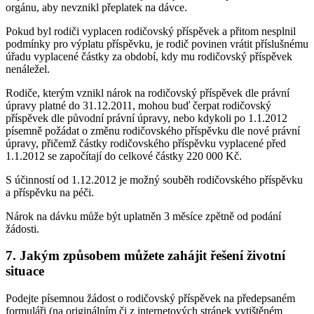
orgánu, aby nevznikl přeplatek na dávce.
Pokud byl rodiči vyplacen rodičovský příspěvek a přitom nesplnil
podmínky pro výplatu příspěvku, je rodič povinen vrátit příslušnému
úřadu vyplacené částky za období, kdy mu rodičovský příspěvek
nenáležel.
Rodiče, kterým vznikl nárok na rodičovský příspěvek dle právní
úpravy platné do 31.12.2011, mohou buď čerpat rodičovský
příspěvek dle původní právní úpravy, nebo kdykoli po 1.1.2012
písemně požádat o změnu rodičovského příspěvku dle nové právní
úpravy, přičemž částky rodičovského příspěvku vyplacené před
1.1.2012 se započítají do celkové částky 220 000 Kč.
S účinností od 1.12.2012 je možný souběh rodičovského příspěvku
a příspěvku na péči.
Nárok na dávku může být uplatněn 3 měsíce zpětně od podání
žádosti.
7. Jakým způsobem můžete zahájit řešení životní
situace
Podejte písemnou žádost o rodičovský příspěvek na předepsaném
formuláři (na originálním či z internetových stránek vytištěném