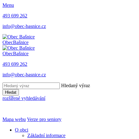
Menu
493 699 262
info@obec-basnice.cz
Obec
Bašnice
Obec
Bašnice
493 699 262
info@obec-basnice.cz
Hledaný výraz
Hledat
rozšířené vyhledávání
Mapa webu
Verze pro seniory
O obci
Základní informace