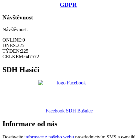
GDPR
Návštěvnost
Návštěvnost:
ONLINE:
0
DNES:
225
TÝDEN:
225
CELKEM:
647572
SDH Hasiči
Facebook SDH Bašnice
Informace od nás
Dostávejte
informace z našeho webu
prostřednictvím SMS a e-mailů