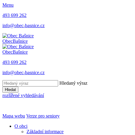
Menu
493 699 262
info@obec-basnice.cz
Obec
Bašnice
Obec
Bašnice
493 699 262
info@obec-basnice.cz
Hledaný výraz
Hledat
rozšířené vyhledávání
Mapa webu
Verze pro seniory
O obci
Základní informace