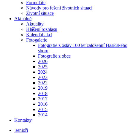
Formuláře
Návody pro řešení životních situací
Životní situace
Aktuálně
Aktuality
Hlášení rozhlasu
Kalendář akcí
Fotogalerie
Fotografie z oslav 100 let založenní Hasičského
sboru
Fotografie z obce
2026
2025
2024
2023
2022
2019
2018
2017
2016
2015
2014
Kontakty
senioři