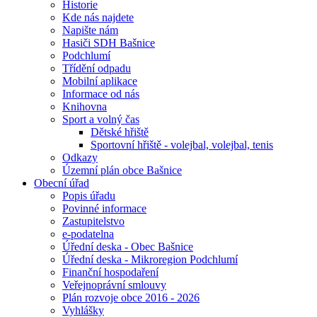
Historie
Kde nás najdete
Napište nám
Hasiči SDH Bašnice
Podchlumí
Třídění odpadu
Mobilní aplikace
Informace od nás
Knihovna
Sport a volný čas
Dětské hřiště
Sportovní hřiště - volejbal, volejbal, tenis
Odkazy
Územní plán obce Bašnice
Obecní úřad
Popis úřadu
Povinné informace
Zastupitelstvo
e-podatelna
Úřední deska - Obec Bašnice
Úřední deska - Mikroregion Podchlumí
Finanční hospodaření
Veřejnoprávní smlouvy
Plán rozvoje obce 2016 - 2026
Vyhlášky