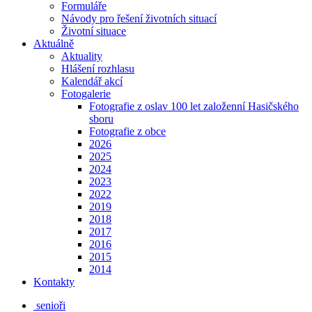
Formuláře
Návody pro řešení životních situací
Životní situace
Aktuálně
Aktuality
Hlášení rozhlasu
Kalendář akcí
Fotogalerie
Fotografie z oslav 100 let založenní Hasičského
sboru
Fotografie z obce
2026
2025
2024
2023
2022
2019
2018
2017
2016
2015
2014
Kontakty
senioři