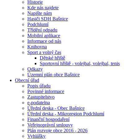
Historie
Kde nás najdete
Napište nám
Hasiči SDH Bašnice
Podchlumí
Třídění odpadu
Mobilní aplikace
Informace od nás
Knihovna
Sport a volný čas
Dětské hřiště
Sportovní hřiště - volejbal, volejbal, tenis
Odkazy
Územní plán obce Bašnice
Obecní úřad
Popis úřadu
Povinné informace
Zastupitelstvo
e-podatelna
Úřední deska - Obec Bašnice
Úřední deska - Mikroregion Podchlumí
Finanční hospodaření
Veřejnoprávní smlouvy
Plán rozvoje obce 2016 - 2026
Vyhlášky