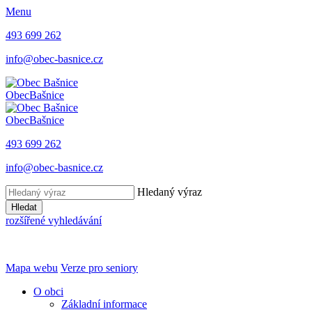
Menu
493 699 262
info@obec-basnice.cz
Obec
Bašnice
Obec
Bašnice
493 699 262
info@obec-basnice.cz
Hledaný výraz
Hledat
rozšířené vyhledávání
Mapa webu
Verze pro seniory
O obci
Základní informace