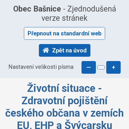
Obec Bašnice
- Zjednodušená
verze stránek
Přepnout na standardní web
Zpět na úvod
Nastavení velikosti písma
—
+
Životní situace -
Zdravotní pojištění
českého občana v zemích
EU, EHP a Švýcarsku