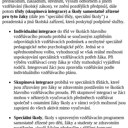
předškolním, základním, středním, vyšším odborném a jiném
vzdělávání (školský zákon), ve znění pozdějších předpisů], dále
potom
třídy (skupinová integrace)
a školy samostatně zřízené
pro tyto žáky
(dále jen "speciální třídy, speciální školy") a
poradenská a jiná školská zařízení, která poskytují podpůrné služby.
Individuální integrace
do tříd ve školách hlavního
vzdělávacího proudu probíhá se současným zajištěním
odpovídajících vzdělávacích podmínek a nezbytné speciálně
pedagogické nebo psychologické péče. Jedná se o
upřednostněnou volbu, vyhodnocují se však reálné možnosti
uspokojování speciálních vzdělávacích potřeb žáka. Při
výběru vzdělávací cesty žáka je vždy rozhodující vyjádření
rodičů. Integrovaní žáci jsou zpravidla vzděláváni podle
individuálního vzdělávacího plánu.
Skupinová integrace
probíhá ve speciálních třídách, které
jsou zřizovány pro žáky se zdravotním postižením ve školách
hlavního vzdělávacího proudu. Při skupinové integraci se žáci
mohou v některých vyučovacích předmětech vzdělávat
společně s ostatními žáky školy a v rámci svých možností jsou
zapojeni do všech aktivit mimo vyučování.
Speciální školy
, školy s upraveným vzdělávacím programem
samostatně zřízené pro děti, žáky a studenty se zdravotním
postižením, slouží žákům především s těžšími formami