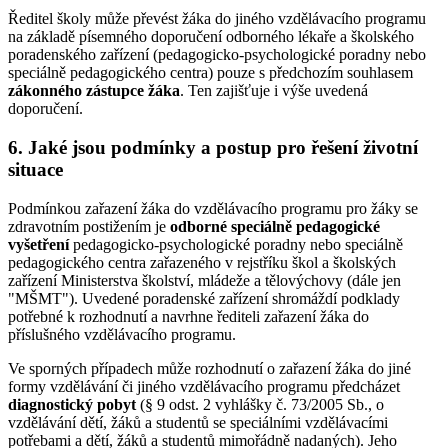
Ředitel školy může převést žáka do jiného vzdělávacího programu
na základě písemného doporučení odborného lékaře a školského
poradenského zařízení (pedagogicko-psychologické poradny nebo
speciálně pedagogického centra) pouze s předchozím souhlasem
zákonného zástupce žáka
. Ten zajišťuje i výše uvedená
doporučení.
6. Jaké jsou podmínky a postup pro řešení životní
situace
Podmínkou zařazení žáka do vzdělávacího programu pro žáky se
zdravotním postižením je
odborné speciálně pedagogické
vyšetření
pedagogicko-psychologické poradny nebo speciálně
pedagogického centra zařazeného v rejstříku škol a školských
zařízení Ministerstva školství, mládeže a tělovýchovy (dále jen
"MŠMT"). Uvedené poradenské zařízení shromáždí podklady
potřebné k rozhodnutí a navrhne řediteli zařazení žáka do
příslušného vzdělávacího programu.
Ve sporných případech může rozhodnutí o zařazení žáka do jiné
formy vzdělávání či jiného vzdělávacího programu předcházet
diagnostický pobyt
(§ 9 odst. 2 vyhlášky č. 73/2005 Sb., o
vzdělávání dětí, žáků a studentů se speciálními vzdělávacími
potřebami a dětí, žáků a studentů mimořádně nadaných). Jeho