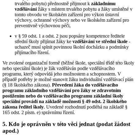
trvalého pobytu) přednostně přijmout k
základnímu
vzdělávání
žáky s místem trvalého pobytu a žáky umístěné v
tomto obvodu ve školském zařízení pro výkon ústavní
výchovy, ochranné výchovy nebo ve školském zařízení pro
preventivně výchovnou péči,
v § 59 odst. 1 a odst. 2 jsou popsány kompetence ředitele
střední školy přijímat žáky ke
vzdělávání ve střední škole
-
uchazeč musí splnit povinnou školní docházku a podmínky
přijímacího řízení.
Ve zvolené organizační formě (běžné škole, speciální třídě této školy
nebo speciální škole) je žák vzděláván podle vzdělávacího
programu, který odpovídá jeho možnostem a schopnostem. V
případě potřeby je možné stanovit žáku individuální vzdělávací plán
(§ 18 školského zákona).
Převedení žáka do vzdělávacího
programu základního vzdělávání pro žáky se zdravotním
postižením nebo do vzdělávacího programu základní školy
speciální provádí na základě možnosti § 49 odst. 2 školského
zákona ředitel školy
. Uvedené rozhodnutí podléhá na základě §
165 odst. 2 písm. e) správnímu řízení.
5. Kdo je oprávněn v této věci jednat (podat žádost
apod.)