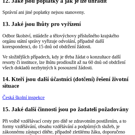
12. Jaké jsou poplatky a jak je lze uhradit
Správní ani jiné poplatky nejsou stanoveny.
13. Jaké jsou lhůty pro vyřízení
Odbor školství, mládeže a tělovýchovy příslušného krajského
orgánu státní správy vyřizuje odvolání, případně další
korespondenci, do 15 dnů od obdržení žádosti.
Ve složitějších případech, kdy je třeba žádat o konzultace další
resorty či instituce, lze lhůtu prodloužit až na 60 dnů od obdržení
všech dokladů nezbytných k posouzení žádosti.
14. Kteří jsou další účastníci (dotčení) řešení životní
situace
Česká školní inspekce
15. Jaké další činnosti jsou po žadateli požadovány
Při volbě vzdělávací cesty pro dítě se zdravotním postižením, a to
formy vzdělávání, obsahu vzdělávání a podpůrných služeb, je
zákonnému zástupci dítěte, případně zletilému žáku, doporučeno