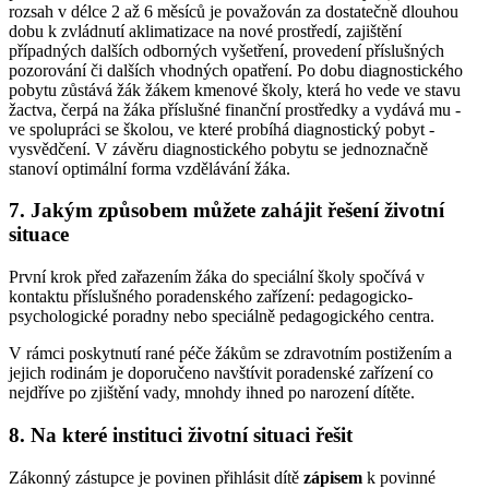
rozsah v délce 2 až 6 měsíců je považován za dostatečně dlouhou
dobu k zvládnutí aklimatizace na nové prostředí, zajištění
případných dalších odborných vyšetření, provedení příslušných
pozorování či dalších vhodných opatření. Po dobu diagnostického
pobytu zůstává žák žákem kmenové školy, která ho vede ve stavu
žactva, čerpá na žáka příslušné finanční prostředky a vydává mu -
ve spolupráci se školou, ve které probíhá diagnostický pobyt -
vysvědčení. V závěru diagnostického pobytu se jednoznačně
stanoví optimální forma vzdělávání žáka.
7. Jakým způsobem můžete zahájit řešení životní
situace
První krok před zařazením žáka do speciální školy spočívá v
kontaktu příslušného poradenského zařízení: pedagogicko-
psychologické poradny nebo speciálně pedagogického centra.
V rámci poskytnutí rané péče žákům se zdravotním postižením a
jejich rodinám je doporučeno navštívit poradenské zařízení co
nejdříve po zjištění vady, mnohdy ihned po narození dítěte.
8. Na které instituci životní situaci řešit
Zákonný zástupce je povinen přihlásit dítě
zápisem
k povinné