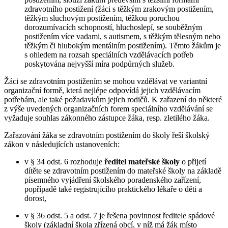
zdravotního postižení (žáci s těžkým zrakovým postižením,
těžkým sluchovým postižením, těžkou poruchou
dorozumívacích schopností, hluchoslepí, se souběžným
postižením více vadami, s autismem, s těžkým tělesným nebo
těžkým či hlubokým mentálním postižením). Těmto žákům je
s ohledem na rozsah speciálních vzdělávacích potřeb
poskytována nejvyšší míra podpůrných služeb.
Žáci se zdravotním postižením se mohou vzdělávat ve variantní
organizační formě, která nejlépe odpovídá jejich vzdělávacím
potřebám, ale také požadavkům jejich rodičů. K zařazení do některé
z výše uvedených organizačních forem speciálního vzdělávání se
vyžaduje souhlas zákonného zástupce žáka, resp. zletilého žáka.
Zařazování žáka se zdravotním postižením do školy řeší školský
zákon v následujících ustanoveních:
v § 34 odst. 6 rozhoduje
ředitel mateřské školy
o přijetí
dítěte se zdravotním postižením do mateřské školy na základě
písemného vyjádření školského poradenského zařízení,
popřípadě také registrujícího praktického lékaře o děti a
dorost,
v § 36 odst. 5 a odst. 7 je řešena povinnost ředitele spádové
školy (základní škola zřízená obcí, v níž má žák místo