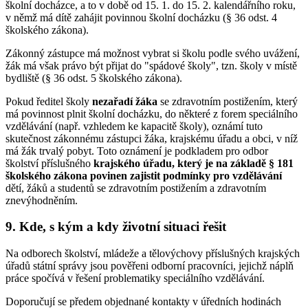
školní docházce, a to v době od 15. 1. do 15. 2. kalendářního roku,
v němž má dítě zahájit povinnou školní docházku (§ 36 odst. 4
školského zákona).
Zákonný zástupce má možnost vybrat si školu podle svého uvážení,
žák má však právo být přijat do "spádové školy", tzn. školy v místě
bydliště (§ 36 odst. 5 školského zákona).
Pokud ředitel školy
nezařadí žáka
se zdravotním postižením, který
má povinnost plnit školní docházku, do některé z forem speciálního
vzdělávání (např. vzhledem ke kapacitě školy), oznámí tuto
skutečnost zákonnému zástupci žáka, krajskému úřadu a obci, v níž
má žák trvalý pobyt. Toto oznámení je podkladem pro odbor
školství příslušného
krajského úřadu, který je na základě § 181
školského zákona povinen zajistit podmínky pro vzdělávání
dětí, žáků a studentů se zdravotním postižením a zdravotním
znevýhodněním.
9. Kde, s kým a kdy životní situaci řešit
Na odborech školství, mládeže a tělovýchovy příslušných krajských
úřadů státní správy jsou pověřeni odborní pracovníci, jejichž náplň
práce spočívá v řešení problematiky speciálního vzdělávání.
Doporučují se předem objednané kontakty v úředních hodinách