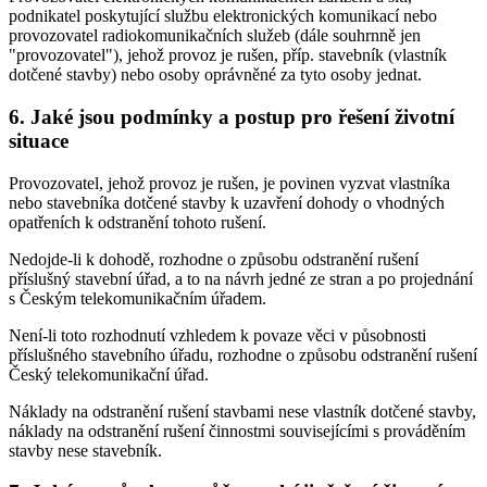
podnikatel poskytující službu elektronických komunikací nebo
provozovatel radiokomunikačních služeb (dále souhrnně jen
"provozovatel"), jehož provoz je rušen, příp. stavebník (vlastník
dotčené stavby) nebo osoby oprávněné za tyto osoby jednat.
6. Jaké jsou podmínky a postup pro řešení životní
situace
Provozovatel, jehož provoz je rušen, je povinen vyzvat vlastníka
nebo stavebníka dotčené stavby k uzavření dohody o vhodných
opatřeních k odstranění tohoto rušení.
Nedojde-li k dohodě, rozhodne o způsobu odstranění rušení
příslušný stavební úřad, a to na návrh jedné ze stran a po projednání
s Českým telekomunikačním úřadem.
Není-li toto rozhodnutí vzhledem k povaze věci v působnosti
příslušného stavebního úřadu, rozhodne o způsobu odstranění rušení
Český telekomunikační úřad.
Náklady na odstranění rušení stavbami nese vlastník dotčené stavby,
náklady na odstranění rušení činnostmi souvisejícími s prováděním
stavby nese stavebník.