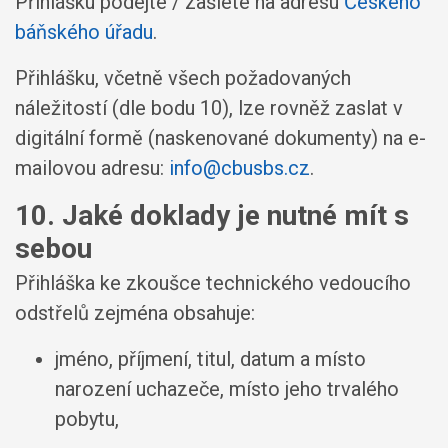
Přihlášku podejte / zašlete na adresu
Českého
báňského úřadu
.
Přihlášku, včetně všech požadovaných
náležitostí (dle bodu 10), lze rovněž zaslat v
digitální formě (naskenované dokumenty) na e-
mailovou adresu:
info@cbusbs.cz
.
10. Jaké doklady je nutné mít s
sebou
Přihláška ke zkoušce technického vedoucího
odstřelů zejména obsahuje:
jméno, příjmení, titul, datum a místo
narození uchazeče, místo jeho trvalého
pobytu,