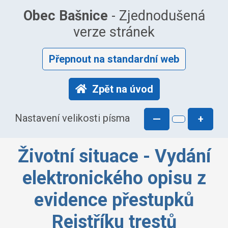
Obec Bašnice
- Zjednodušená
verze stránek
Přepnout na standardní web
Zpět na úvod
Nastavení velikosti písma
—
+
Životní situace - Vydání
elektronického opisu z
evidence přestupků
Rejstříku trestů