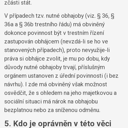
zčásti stát.
V případech tzv. nutné obhajoby (viz. § 36, §
36a a § 36b trestního řádu) má obviněný
dokonce povinnost být v trestním řízení
zastupován obhájcem (nevzdá-li se ho ve
stanovených případech), proto nevyužije-li
práva si obhájce zvolit, je mu po dobu, kdy
důvody nutné obhajoby trvají, příslušným
orgánem ustanoven z úřední povinnosti (i bez
návrhu). I zde má obviněný však možnost
osvědčit, že s ohledem na jeho majetkovou a
sociální situaci má nárok na obhajobu
bezplatnou nebo za sníženou odměnu.
5. Kdo je oprávněn v této věci