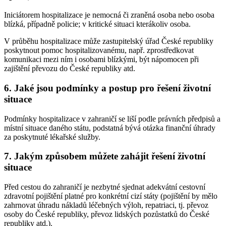
Iniciátorem hospitalizace je nemocná či zraněná osoba nebo osoba
blízká, případně policie; v kritické situaci kterákoliv osoba.
V průběhu hospitalizace může zastupitelský úřad České republiky
poskytnout pomoc hospitalizovanému, např. zprostředkovat
komunikaci mezi ním i osobami blízkými, být nápomocen při
zajištění převozu do České republiky atd.
6. Jaké jsou podmínky a postup pro řešení životní
situace
Podmínky hospitalizace v zahraničí se liší podle právních předpisů a
místní situace daného státu, podstatná bývá otázka finanční úhrady
za poskytnuté lékařské služby.
7. Jakým způsobem můžete zahájit řešení životní
situace
Před cestou do zahraničí je nezbytné sjednat adekvátní cestovní
zdravotní pojištění platné pro konkrétní cizí státy (pojištění by mělo
zahrnovat úhradu nákladů léčebných výloh, repatriaci, tj. převoz
osoby do České republiky, převoz lidských pozůstatků do České
republiky atd.).