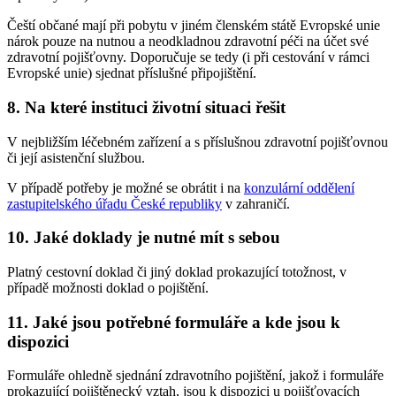
Čeští občané mají při pobytu v jiném členském státě Evropské unie
nárok pouze na nutnou a neodkladnou zdravotní péči na účet své
zdravotní pojišťovny. Doporučuje se tedy (i při cestování v rámci
Evropské unie) sjednat příslušné připojištění.
8. Na které instituci životní situaci řešit
V nejbližším léčebném zařízení a s příslušnou zdravotní pojišťovnou
či její asistenční službou.
V případě potřeby je možné se obrátit i na
konzulární oddělení
zastupitelského úřadu České republiky
v zahraničí.
10. Jaké doklady je nutné mít s sebou
Platný cestovní doklad či jiný doklad prokazující totožnost, v
případě možnosti doklad o pojištění.
11. Jaké jsou potřebné formuláře a kde jsou k
dispozici
Formuláře ohledně sjednání zdravotního pojištění, jakož i formuláře
prokazující pojištěnecký vztah, jsou k dispozici u pojišťovacích