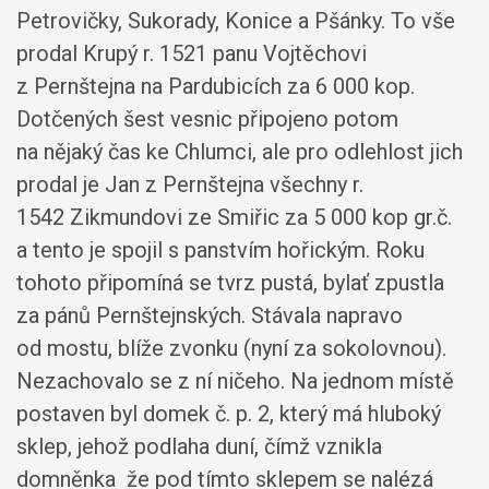
Petrovičky, Sukorady, Konice a Pšánky. To vše
prodal Krupý r. 1521 panu Vojtěchovi
z Pernštejna na Pardubicích za 6 000 kop.
Dotčených šest vesnic připojeno potom
na nějaký čas ke Chlumci, ale pro odlehlost jich
prodal je Jan z Pernštejna všechny r.
1542 Zikmundovi ze Smiřic za 5 000 kop gr.č.
a tento je spojil s panstvím hořickým. Roku
tohoto připomíná se tvrz pustá, bylať zpustla
za pánů Pernštejnských. Stávala napravo
od mostu, blíže zvonku (nyní za sokolovnou).
Nezachovalo se z ní ničeho. Na jednom místě
postaven byl domek č. p. 2, který má hluboký
sklep, jehož podlaha duní, čímž vznikla
domněnka že pod tímto sklepem se nalézá