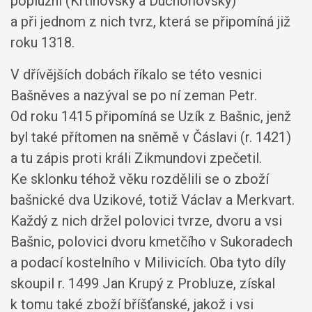
poplužní (Krtinovský a Duchoňovský)
a při jednom z nich tvrz, která se připomíná již
roku 1318.
V dřívějších dobách říkalo se této vesnici
Bašněves a nazýval se po ní zeman Petr.
Od roku 1415 připomíná se Uzík z Bašnic, jenž
byl také přítomen na sněmě v Čáslavi (r. 1421)
a tu zápis proti králi Zikmundovi zpečetil.
Ke sklonku téhož věku rozdělili se o zboží
bašnické dva Uzikové, totiž Václav a Merkvart.
Každý z nich držel polovici tvrze, dvoru a vsi
Bašnic, polovici dvoru kmetčího v Sukoradech
a podací kostelního v Milivicích. Oba tyto díly
skoupil r. 1499 Jan Krupý z Probluze, získal
k tomu také zboží bříšťanské, jakož i vsi