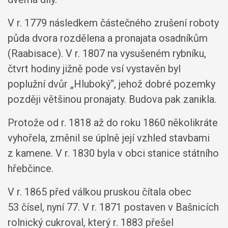
V r. 1779 následkem částečného zrušení roboty
půda dvora rozdělena a pronajata osadníkům
(Raabisace). V r. 1807 na vysušeném rybníku,
čtvrt hodiny jižně pode vsí vystavěn byl
poplužní dvůr „Hluboký“, jehož dobré pozemky
později většinou pronajaty. Budova pak zanikla.
Protože od r. 1818 až do roku 1860 několikráte
vyhořela, změnil se úplně její vzhled stavbami
z kamene. V r. 1830 byla v obci stanice státního
hřebčince.
V r. 1865 před válkou pruskou čítala obec
53 čísel, nyní 77. V r. 1871 postaven v Bašnicích
rolnický cukroval, který r. 1883 přešel