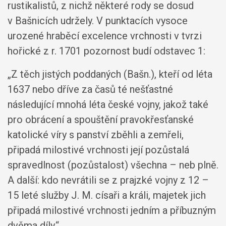
rustikalistů, z nichž některé rody se dosud
v Bašnicích udržely. V punktacích vysoce
urozené hraběcí excelence vrchnosti v tvrzi
hořické z r. 1701 pozornost budí odstavec 1:
„Z těch jistých poddaných (Bašn.), kteří od léta
1637 nebo dříve za časů té nešťastné
následující mnohá léta české vojny, jakož také
pro obrácení a spouštění pravokřesťanské
katolické víry s panství zběhli a zemřeli,
připadá milostivé vrchnosti její pozůstalá
spravedlnost (pozůstalost) všechna – neb plně.
A další: kdo nevrátili se z prajzké vojny z 12 –
15 leté služby J. M. císaři a králi, majetek jich
připadá milostivé vrchnosti jedním a příbuzným
dvěma díly.“