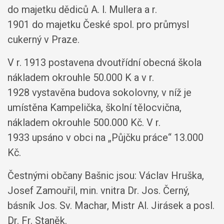
do majetku dědiců A. l. Mullera a r.
1901 do majetku České spol. pro průmysl
cukerný v Praze.
V r. 1913 postavena dvoutřídní obecná škola
nákladem okrouhle 50.000 K a v r.
1928 vystavěna budova sokolovny, v níž je
umístěna Kampelička, školní tělocvična,
nákladem okrouhle 500.000 Kč. V r.
1933 upsáno v obci na „Půjčku práce“ 13.000
Kč.
Čestnými občany Bašnic jsou: Václav Hruška,
Josef Zamouřil, min. vnitra Dr. Jos. Černý,
básník Jos. Sv. Machar, Mistr Al. Jirásek a posl.
Dr. Fr. Staněk.