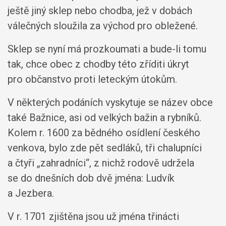
ještě jiný sklep nebo chodba, jež v dobách
válečných sloužila za východ pro obležené.
Sklep se nyní má prozkoumati a bude-li tomu
tak, chce obec z chodby této zříditi úkryt
pro občanstvo proti leteckým útokům.
V některých podáních vyskytuje se název obce
také Bažnice, asi od velkých bažin a rybníků.
Kolem r. 1600 za bědného osídlení českého
venkova, bylo zde pět sedláků, tři chalupníci
a čtyři „zahradníci“, z nichž rodově udržela
se do dnešních dob dvě jména: Ludvík
a Jezbera.
V r. 1701 zjištěna jsou už jména třinácti