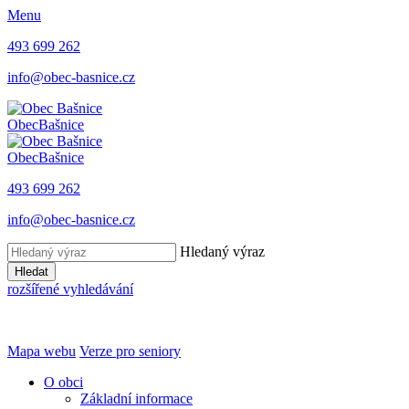
Menu
493 699 262
info@obec-basnice.cz
Obec
Bašnice
Obec
Bašnice
493 699 262
info@obec-basnice.cz
Hledaný výraz
Hledat
rozšířené vyhledávání
Mapa webu
Verze pro seniory
O obci
Základní informace