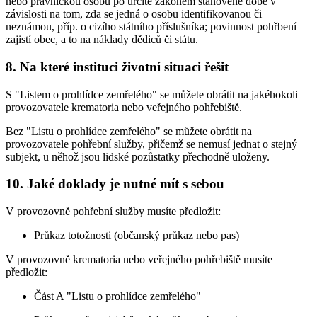
nebo právnickou osobu po určité zákonem stanovené době v
závislosti na tom, zda se jedná o osobu identifikovanou či
neznámou, příp. o cizího státního příslušníka; povinnost pohřbení
zajistí obec, a to na náklady dědiců či státu.
8. Na které instituci životní situaci řešit
S "Listem o prohlídce zemřelého" se můžete obrátit na jakéhokoli
provozovatele krematoria nebo veřejného pohřebiště.
Bez "Listu o prohlídce zemřelého" se můžete obrátit na
provozovatele pohřební služby, přičemž se nemusí jednat o stejný
subjekt, u něhož jsou lidské pozůstatky přechodně uloženy.
10. Jaké doklady je nutné mít s sebou
V provozovně pohřební služby musíte předložit:
Průkaz totožnosti (občanský průkaz nebo pas)
V provozovně krematoria nebo veřejného pohřebiště musíte
předložit:
Část A "Listu o prohlídce zemřelého"