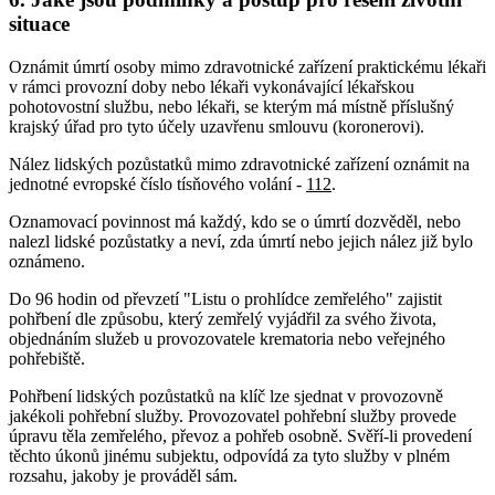
situace
Oznámit úmrtí osoby mimo zdravotnické zařízení praktickému lékaři
v rámci provozní doby nebo lékaři vykonávající lékařskou
pohotovostní službu, nebo lékaři, se kterým má místně příslušný
krajský úřad pro tyto účely uzavřenu smlouvu (koronerovi).
Nález lidských pozůstatků mimo zdravotnické zařízení oznámit na
jednotné evropské číslo tísňového volání -
112
.
Oznamovací povinnost má každý, kdo se o úmrtí dozvěděl, nebo
nalezl lidské pozůstatky a neví, zda úmrtí nebo jejich nález již bylo
oznámeno.
Do 96 hodin od převzetí "Listu o prohlídce zemřelého" zajistit
pohřbení dle způsobu, který zemřelý vyjádřil za svého života,
objednáním služeb u provozovatele krematoria nebo veřejného
pohřebiště.
Pohřbení lidských pozůstatků na klíč lze sjednat v provozovně
jakékoli pohřební služby. Provozovatel pohřební služby provede
úpravu těla zemřelého, převoz a pohřeb osobně. Svěří-li provedení
těchto úkonů jinému subjektu, odpovídá za tyto služby v plném
rozsahu, jakoby je prováděl sám.