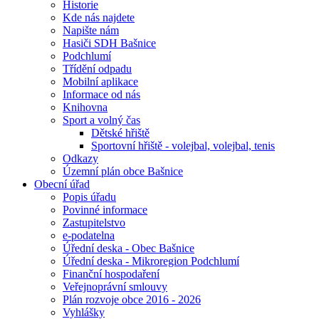
Historie
Kde nás najdete
Napište nám
Hasiči SDH Bašnice
Podchlumí
Třídění odpadu
Mobilní aplikace
Informace od nás
Knihovna
Sport a volný čas
Dětské hřiště
Sportovní hřiště - volejbal, volejbal, tenis
Odkazy
Územní plán obce Bašnice
Obecní úřad
Popis úřadu
Povinné informace
Zastupitelstvo
e-podatelna
Úřední deska - Obec Bašnice
Úřední deska - Mikroregion Podchlumí
Finanční hospodaření
Veřejnoprávní smlouvy
Plán rozvoje obce 2016 - 2026
Vyhlášky