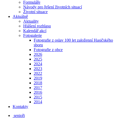
Formuláře
Návody pro řešení životních situací
Životní situace
Aktuálně
Aktuality
Hlášení rozhlasu
Kalendář akcí
Fotogalerie
Fotografie z oslav 100 let založenní Hasičského
sboru
Fotografie z obce
2026
2025
2024
2023
2022
2019
2018
2017
2016
2015
2014
Kontakty
senioři