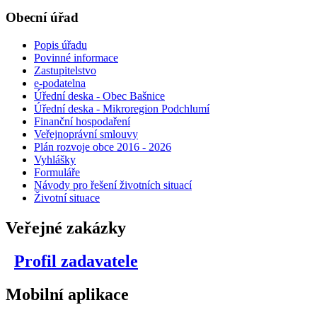
Obecní úřad
Popis úřadu
Povinné informace
Zastupitelstvo
e-podatelna
Úřední deska - Obec Bašnice
Úřední deska - Mikroregion Podchlumí
Finanční hospodaření
Veřejnoprávní smlouvy
Plán rozvoje obce 2016 - 2026
Vyhlášky
Formuláře
Návody pro řešení životních situací
Životní situace
Veřejné zakázky
Profil zadavatele
Mobilní aplikace