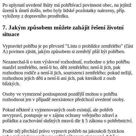
Po uplynutí uvedené lhůty má pohřbívací povinnost obec, na jejímž
území k úmrtí došlo, nebo byly lidské pozůstatky nalezeny, příp.
vyloženy z dopravního prostředku.
7. Jakým způsobem můžete zahájit řešení životní
situace
Vypravitel pohřbu je po převzetí "Listu o prohlídce zemřelého" (část
A) povinen zjistit, jakým způsobem si zemřelý přál být pohřben.
Nezanechal-li o tom výslovné rozhodnutí, rozhodne o jeho pohřbu
manžel zemřelého, není-li ho, děti zemřelého; není-li jich, pak
rozhodnou rodiče a není-li jich, sourozenci zemřelého; pokud nežijí,
rozhodnou jejich děti a není-li ani jich, pak kterákoli z osob
blízkých.
Osoby ve vymezené posloupnosti pozdější mohou o pohřbu
rozhodnout jen v případě neexistence předchozí uvedené osoby.
Pokud některé z vyjmenovaných osob existují, ale pohřeb
nevypraví, postupuje se v zájmu ochrany veřejného zdraví a
pořádku a zachování slušných mravů dle § 5 zákona o pohřebnictví.
Podle něj přechází právo vypravit pohřeb na jakoukoli fyzickou