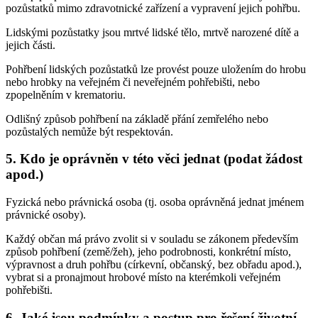
pozůstatků mimo zdravotnické zařízení a vypravení jejich pohřbu.
Lidskými pozůstatky jsou mrtvé lidské tělo, mrtvě narozené dítě a
jejich části.
Pohřbení lidských pozůstatků lze provést pouze uložením do hrobu
nebo hrobky na veřejném či neveřejném pohřebišti, nebo
zpopelněním v krematoriu.
Odlišný způsob pohřbení na základě přání zemřelého nebo
pozůstalých nemůže být respektován.
5. Kdo je oprávněn v této věci jednat (podat žádost
apod.)
Fyzická nebo právnická osoba (tj. osoba oprávněná jednat jménem
právnické osoby).
Každý občan má právo zvolit si v souladu se zákonem především
způsob pohřbení (země/žeh), jeho podrobnosti, konkrétní místo,
výpravnost a druh pohřbu (církevní, občanský, bez obřadu apod.),
vybrat si a pronajmout hrobové místo na kterémkoli veřejném
pohřebišti.
6. Jaké jsou podmínky a postup pro řešení životní