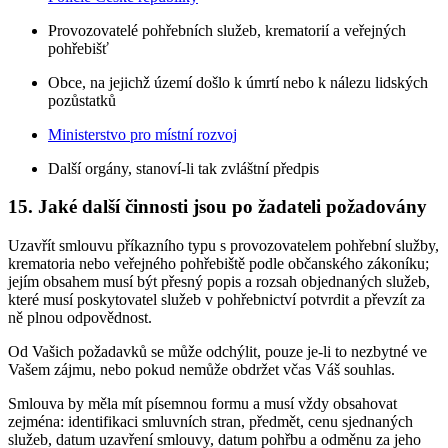
Provozovatelé pohřebních služeb, krematorií a veřejných
pohřebišť
Obce, na jejichž území došlo k úmrtí nebo k nálezu lidských
pozůstatků
Ministerstvo pro místní rozvoj
Další orgány, stanoví-li tak zvláštní předpis
15. Jaké další činnosti jsou po žadateli požadovány
Uzavřít smlouvu příkazního typu s provozovatelem pohřební služby,
krematoria nebo veřejného pohřebiště podle občanského zákoníku;
jejím obsahem musí být přesný popis a rozsah objednaných služeb,
které musí poskytovatel služeb v pohřebnictví potvrdit a převzít za
ně plnou odpovědnost.
Od Vašich požadavků se může odchýlit, pouze je-li to nezbytné ve
Vašem zájmu, nebo pokud nemůže obdržet včas Váš souhlas.
Smlouva by měla mít písemnou formu a musí vždy obsahovat
zejména: identifikaci smluvních stran, předmět, cenu sjednaných
služeb, datum uzavření smlouvy, datum pohřbu a odměnu za jeho